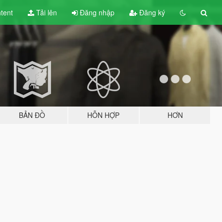
tent
Tải lên
Đăng nhập
Đăng ký
BẢN ĐỒ
HỖN HỢP
HƠN