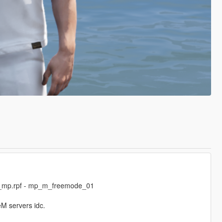
ds_mp.rpf - mp_m_freemode_01
eM servers idc.