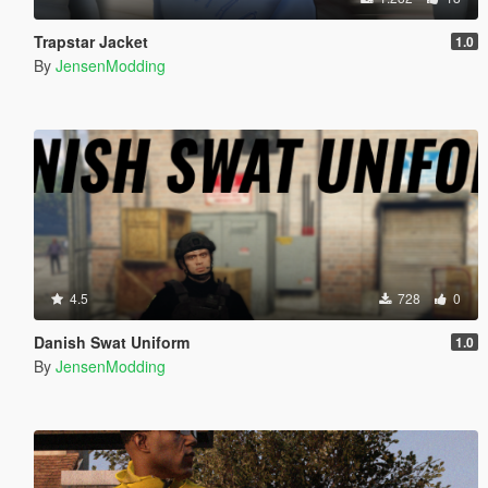
Trapstar Jacket
1.0
By
JensenModding
4.5
728
0
Danish Swat Uniform
1.0
By
JensenModding