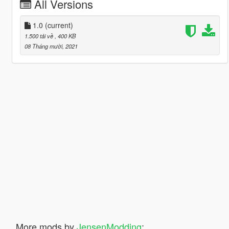
All Versions
1.0
(current)
1.500 tải về
, 400 KB
08 Tháng mười, 2021
More mods by
JensenModding
: