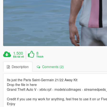
1.500
8
Đã tải về
Thích
Description
Comments (2)
Its just the Paris Saint-Germain 21/22 Away Kit
Drop the file in here
Grand Theft Auto V - x64v.rpf - models\cdimages - streamedpe
Credit if you use my work for anything, feel free to use it on ur Fiv
Enjoy