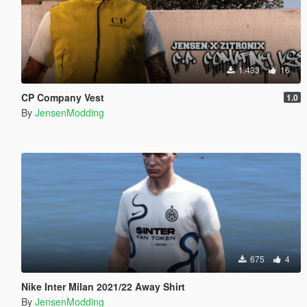
1.433
16
CP Company Vest
1.0
By
JensenModding
675
4
Nike Inter Milan 2021/22 Away Shirt
By
JensenModding