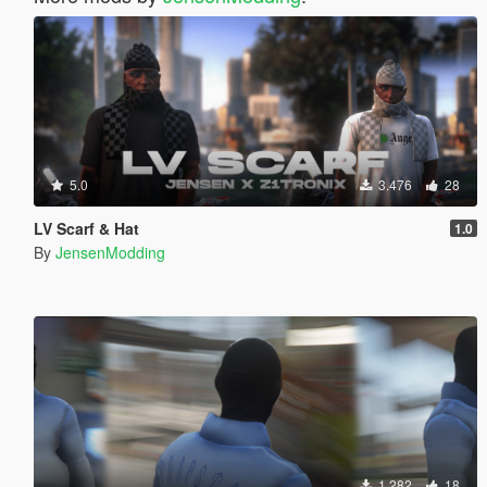
5.0
3.476
28
LV Scarf & Hat
1.0
By
JensenModding
1.282
18