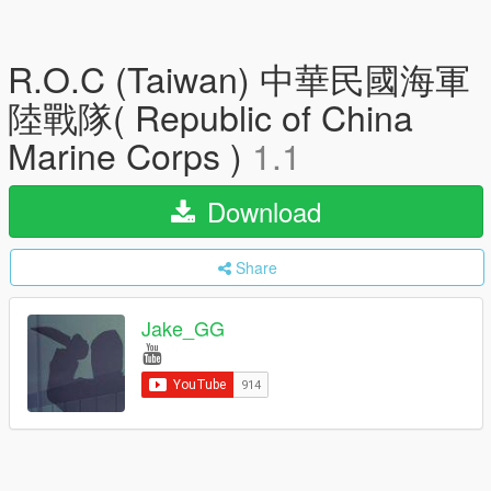
R.O.C (Taiwan) 中華民國海軍
陸戰隊( Republic of China
Marine Corps )
1.1
Download
Share
Jake_GG