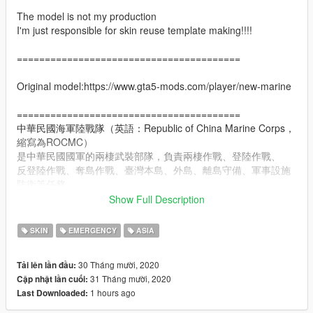
The model is not my production
I'm just responsible for skin reuse template making!!!!
========================================
Original model:https://www.gta5-mods.com/player/new-marine
========================================
中華民國海軍陸戰隊（英語：Republic of China Marine Corps，
縮寫為ROCMC）
是中華民國國軍的兩棲武裝部隊，負責兩棲作戰、登陸作戰、
反登陸作戰、奪島作戰、臺灣本島、外島、離島守備、軍事設施
防衛等任務，
並有海軍陸戰隊學校培養陸戰隊幹部，在戰爭時也有快速反應及
Show Full Description
戰力保存的功能。
SKIN
EMERGENCY
ASIA
ROCMC is considered an elite force within the ROC Armed
Forces and is well-known for its "Road to Heaven" stage in its
30 Tháng mười, 2020
Tải lên lần đầu:
10-week amphibious training program.
31 Tháng mười, 2020
Cập nhật lần cuối:
1 hours ago
Last Downloaded:
The ROC Marines trains with the USMC though these are
generally classified, unofficial, or officially considers either side