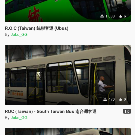
1.088
6
R.O.C (Taiwan) 統聯客運 (Ubus)
By
Jake_GG
470
0
ROC (Taiwan) - South Taiwan Bus 南台灣客運
1.0
By
Jake_GG