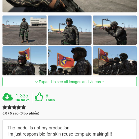
Expand to see all images and videos
1.335
9
Đã tải về
Thích
5.0 / 5 sao (3 bỏ phiếu)
The model is not my production
I'm just responsible for skin reuse template making!!!!