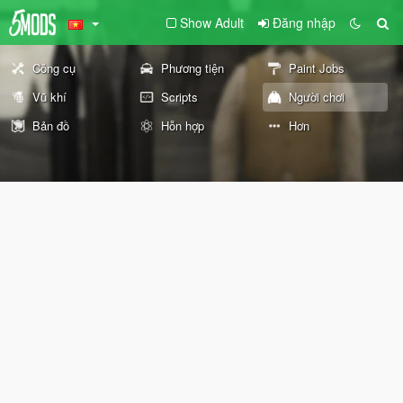
Show Adult
Đăng nhập
Công cụ
Phương tiện
Paint Jobs
Vũ khí
Scripts
Người chơi
Bản đồ
Hỗn hợp
Hơn