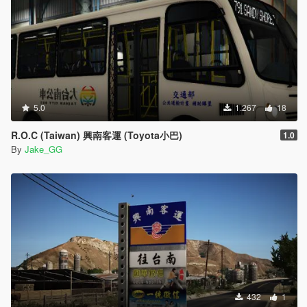
5.0
1.267
18
R.O.C (Taiwan) 興南客運 (Toyota小巴)
1.0
By
Jake_GG
432
1