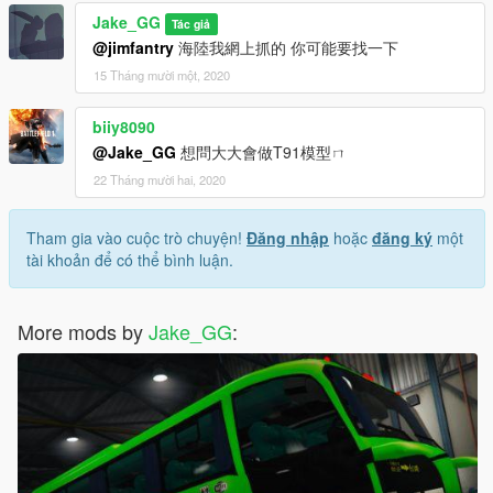
Jake_GG
Tác giả
@jimfantry
海陸我網上抓的 你可能要找一下
15 Tháng mười một, 2020
biiy8090
@Jake_GG
想問大大會做T91模型ㄇ
22 Tháng mười hai, 2020
Tham gia vào cuộc trò chuyện!
Đăng nhập
hoặc
đăng ký
một
tài khoản để có thể bình luận.
More mods by
Jake_GG
: