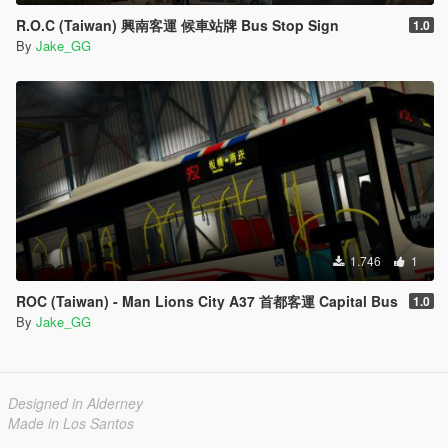
R.O.C (Taiwan) 興南客運 候車站牌 Bus Stop Sign
1.0
By
Jake_GG
1.746
1
ROC (Taiwan) - Man Lions City A37 首都客運 Capital Bus
1.0
By
Jake_GG
Designed in Alderney
Made in Los Santos