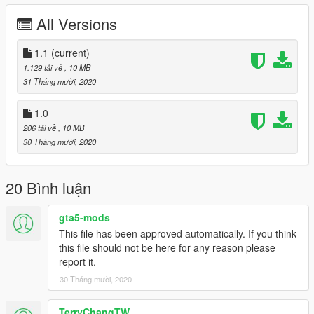
as "observers.
All Versions
=========================================
1.1
(current)
v1.1
1.129 tải về
, 10 MB
Face mask headgear changed to tiger camouflage
31 Tháng mười, 2020
1.0
206 tải về
, 10 MB
30 Tháng mười, 2020
20 Bình luận
gta5-mods
This file has been approved automatically. If you think
this file should not be here for any reason please
report it.
30 Tháng mười, 2020
TerryChangTW