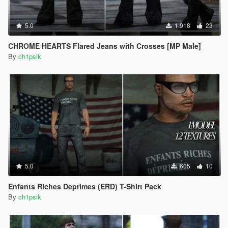
5.0
1.918
23
CHROME HEARTS Flared Jeans with Crosses [MP Male]
By
ch1psik
5.0
605
10
Enfants Riches Deprimes (ERD) T-Shirt Pack
By
ch1psik