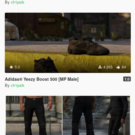
By
ch1psik
5.0
4.265
64
Adidas® Yeezy Boost 500 [MP Male]
1.0
By
ch1psik