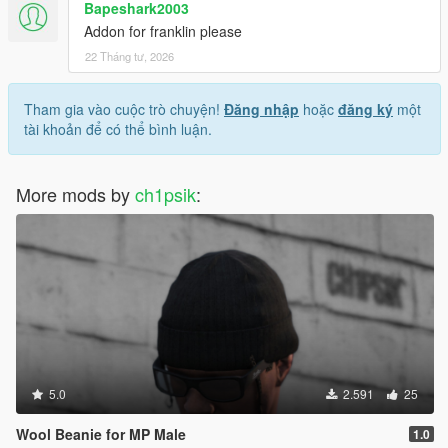
Bapeshark2003
Addon for franklin please
22 Tháng tư, 2026
Tham gia vào cuộc trò chuyện!
Đăng nhập
hoặc
đăng ký
một
tài khoản để có thể bình luận.
More mods by
ch1psik
:
5.0
2.591
25
Wool Beanie for MP Male
1.0