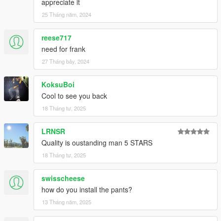
appreciate it
25 Tháng năm, 2024
reese717
need for frank
27 Tháng bảy, 2024
KoksuBoi
Cool to see you back
18 Tháng tư, 2025
LRNSR
Quality is oustanding man 5 STARS
18 Tháng tư, 2025
swisscheese
how do you install the pants?
13 Tháng năm, 2025