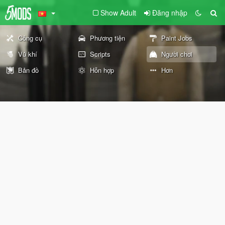
Show Adult
Đăng nhập
Công cụ
Phương tiện
Paint Jobs
Vũ khí
Scripts
Người chơi
Bản đồ
Hỗn hợp
Hơn