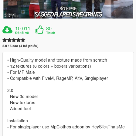
10.011
80
Đã tải về
Thích
5.0 / 5 sao (4 bỏ phiếu)
• High-Quality model and texture made from scratch
• 12 textures (6 colors + boxers varioations)
• For MP Male
• Compatible with FiveM, RageMP, AltV, Singleplayer
2.0
- New 3d model
- New textures
- Added feet
Installation
- For singleplayer use MpClothes addon by HeySlickThatsMe