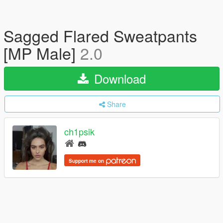
Sagged Flared Sweatpants
[MP Male]
2.0
Download
Share
ch1psik
Support me on