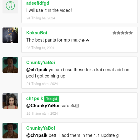
adeeffdfgd
I will use it in the video!
24 Tháng ba, 2024
KoksuBoi
The best pants for mp male🔥🔥
03 Tháng tư, 2024
ChunkyYaBoi
@ch1psik
yo can i use these for a kai cenat add-on
ped i got coming up
21 Tháng năm, 2024
ch1psik
Tác giả
@ChunkyYaBoi
sure 🙏🏻
25 Tháng năm, 2024
ChunkyYaBoi
@ch1psik
bett ill add them in the 1.1 update g