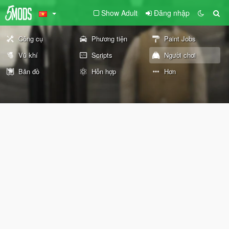
Show Adult
Đăng nhập
Công cụ
Phương tiện
Paint Jobs
Vũ khí
Scripts
Người chơi
Bản đồ
Hỗn hợp
Hơn