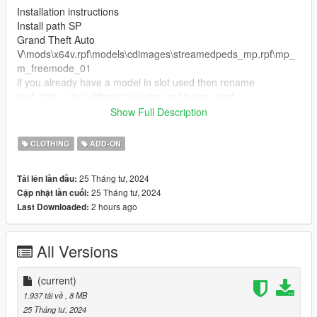
Installation instructions
Install path SP
Grand Theft Auto
V\mods\x64v.rpf\models\cdimages\streamedpeds_mp.rpf\mp_
m_freemode_01
if you already have a model in slot used then rename
teef_010_u to a different number not being used.
Show Full Description
FiveM Installation
1. Rename files to desired names, and place in FiveM stream
CLOTHING
ADD-ON
folder.
25 Tháng tư, 2024
Tải lên lần đầu:
25 Tháng tư, 2024
Cập nhật lần cuối:
2 hours ago
Last Downloaded:
All Versions
(current)
1.937 tải về
, 8 MB
25 Tháng tư, 2024