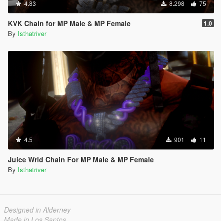
4.83
8.298
75
KVK Chain for MP Male & MP Female
1.0
By
Isthatriver
4.5
901
11
Juice Wrld Chain For MP Male & MP Female
By
Isthatriver
Designed in Alderney
Made in Los Santos