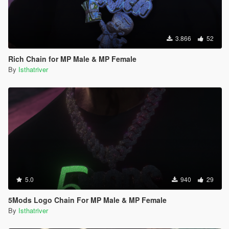
3.866
52
Rich Chain for MP Male & MP Female
By
Isthatriver
5.0
940
29
5Mods Logo Chain For MP Male & MP Female
By
Isthatriver