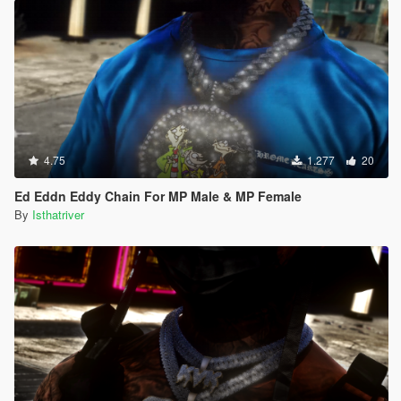
4.75
1.277
20
Ed Eddn Eddy Chain For MP Male & MP Female
By
Isthatriver