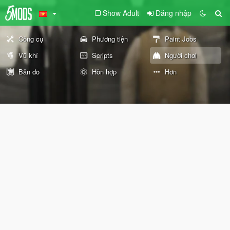
Show Adult
Đăng nhập
Công cụ
Phương tiện
Paint Jobs
Vũ khí
Scripts
Người chơi
Bản đồ
Hỗn hợp
Hơn