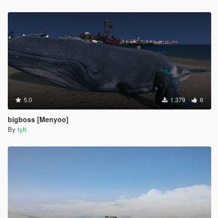
5.0
1.379
6
bigboss [Menyoo]
By
tyh