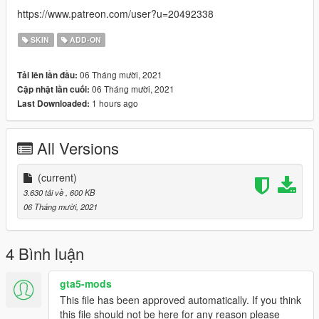
https://www.patreon.com/user?u=20492338
SKIN
ADD-ON
06 Tháng mười, 2021
Tải lên lần đầu:
06 Tháng mười, 2021
Cập nhật lần cuối:
1 hours ago
Last Downloaded:
All Versions
(current)
3.630 tải về
, 600 KB
06 Tháng mười, 2021
4 Bình luận
gta5-mods
This file has been approved automatically. If you think
this file should not be here for any reason please