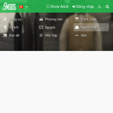
Show Adult
Đăng nhập
Công cụ
Phương tiện
Paint Jobs
Vũ khí
Scripts
Người chơi
Bản đồ
Hỗn hợp
Hơn