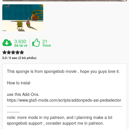
3.630
21
Đã tải về
Thích
5.0 / 5 sao (2 bỏ phiếu)
This sponge is from spongebob movie , hope you guys love it.
How to instal
use this Add-Ons.
https://www.gta5-mods.com/scripts/addonpeds-asi-pedselector
--------------------------------------------------------------------------------
---------
note: more mods in my patreon, and i planning make a lot
spongebob support , consider support me in patreon.