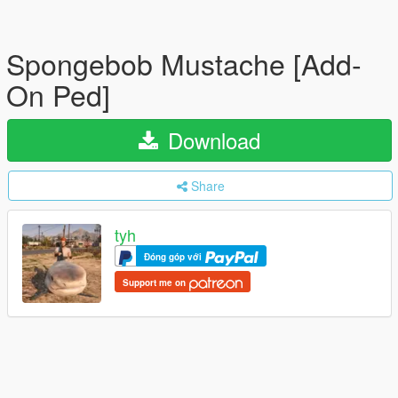
Spongebob Mustache [Add-
On Ped]
Download
Share
tyh
Đóng góp với
Support me on