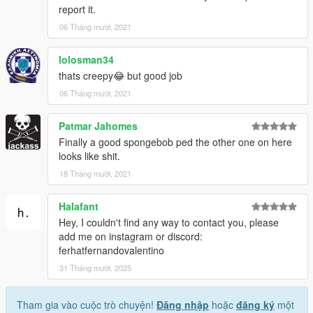
report it.
06 Tháng mười, 2021
lolosman34
thats creepy😂 but good job
06 Tháng mười, 2021
Patmar Jahomes
Finally a good spongebob ped the other one on here
looks like shit.
18 Tháng mười, 2021
Halafant
Hey, I couldn't find any way to contact you, please
add me on instagram or discord:
ferhatfernandovalentino
31 Tháng mười, 2025
Tham gia vào cuộc trò chuyện!
Đăng nhập
hoặc
đăng ký
một