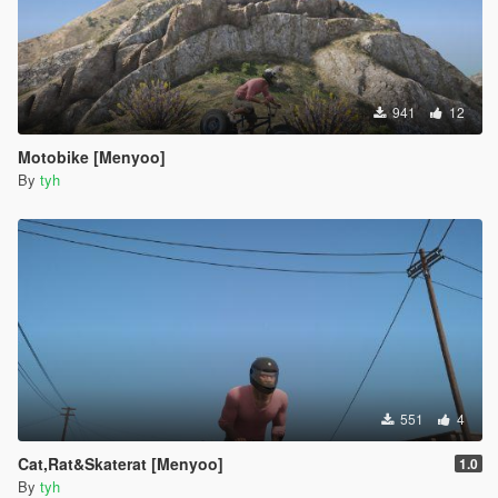
941
12
Motobike [Menyoo]
By
tyh
551
4
Cat,Rat&Skaterat [Menyoo]
1.0
By
tyh