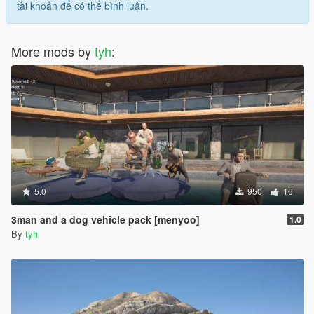
tài khoản để có thể bình luận.
More mods by
tyh
:
5.0
950
16
3man and a dog vehicle pack [menyoo]
1.0
By
tyh