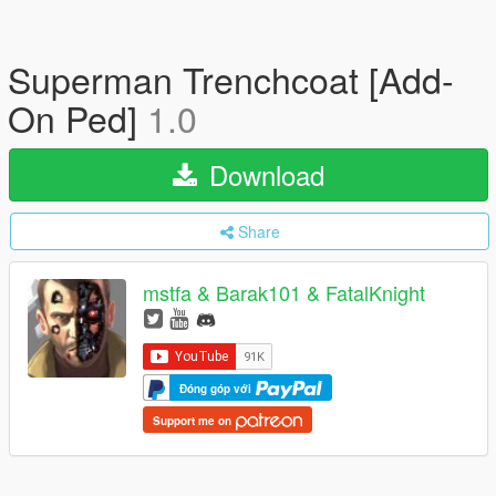
Superman Trenchcoat [Add-
On Ped]
1.0
Download
Share
mstfa & Barak101 & FatalKnight
Đóng góp với
Support me on