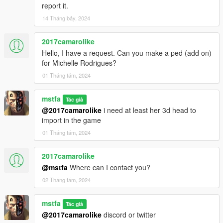
report it.
14 Tháng bảy, 2024
2017camarolike
Hello, I have a request. Can you make a ped (add on)
for Michelle Rodrigues?
01 Tháng tám, 2024
mstfa
Tác giả
@2017camarolike
i need at least her 3d head to
import in the game
01 Tháng tám, 2024
2017camarolike
@mstfa
Where can I contact you?
02 Tháng tám, 2024
mstfa
Tác giả
@2017camarolike
discord or twitter