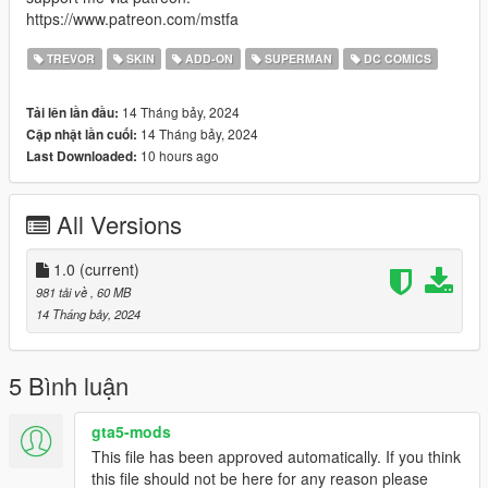
https://www.patreon.com/mstfa
TREVOR
SKIN
ADD-ON
SUPERMAN
DC COMICS
14 Tháng bảy, 2024
Tải lên lần đầu:
14 Tháng bảy, 2024
Cập nhật lần cuối:
10 hours ago
Last Downloaded:
All Versions
1.0
(current)
981 tải về
, 60 MB
14 Tháng bảy, 2024
5 Bình luận
gta5-mods
This file has been approved automatically. If you think
this file should not be here for any reason please