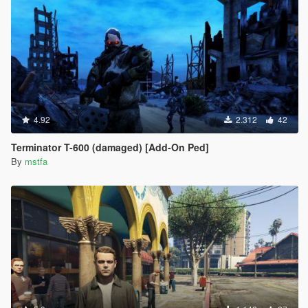
4.92
2.312
42
Terminator T-600 (damaged) [Add-On Ped]
By
mstfa