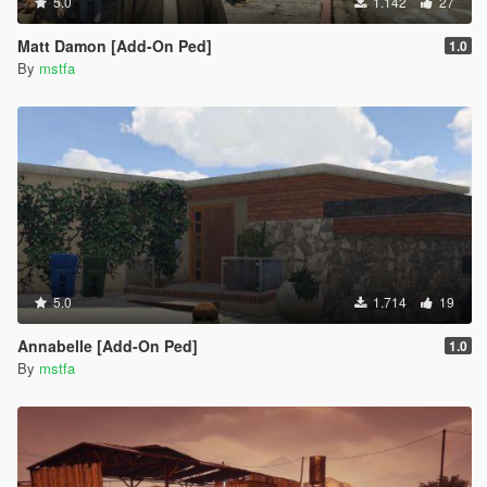
5.0
1.142
27
Matt Damon [Add-On Ped]
1.0
By
mstfa
5.0
1.714
19
Annabelle [Add-On Ped]
1.0
By
mstfa