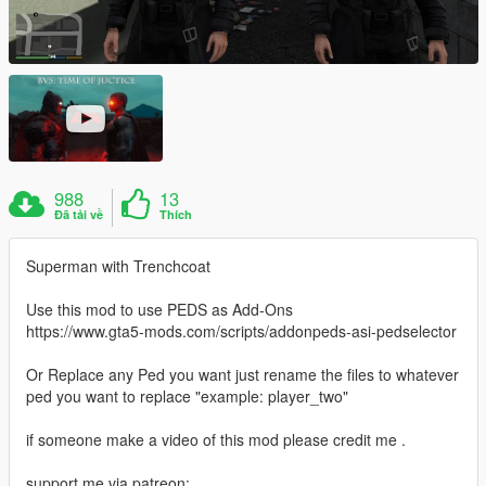
988
13
Đã tải về
Thích
Superman with Trenchcoat
Use this mod to use PEDS as Add-Ons
https://www.gta5-mods.com/scripts/addonpeds-asi-pedselector
Or Replace any Ped you want just rename the files to whatever
ped you want to replace "example: player_two"
if someone make a video of this mod please credit me .
support me via patreon: