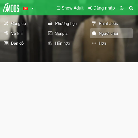
Show Adult
Đăng nhập
Công cụ
Phương tiện
Paint Jobs
Vũ khí
Scripts
Người chơi
Bản đồ
Hỗn hợp
Hơn