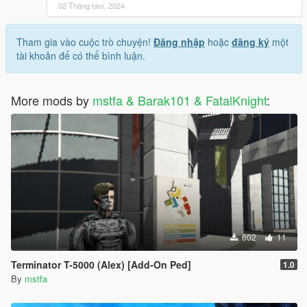
02 Tháng tám, 2024
Tham gia vào cuộc trò chuyện!
Đăng nhập
hoặc
đăng ký
một
tài khoản để có thể bình luận.
More mods by
mstfa & Barak101 & FatalKnight
:
602
11
Terminator T-5000 (Alex) [Add-On Ped]
1.0
By
mstfa