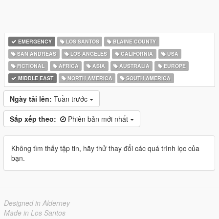
EMERGENCY
LOS SANTOS
BLAINE COUNTY
SAN ANDREAS
LOS ANGELES
CALIFORNIA
USA
FICTIONAL
AFRICA
ASIA
AUSTRALIA
EUROPE
MIDDLE EAST
NORTH AMERICA
SOUTH AMERICA
Ngày tải lên:
Tuần trước
Sắp xếp theo:
Phiên bản mới nhất
Không tìm thấy tập tin, hãy thử thay đổi các quá trình lọc của
bạn.
Designed in Alderney
Made in Los Santos