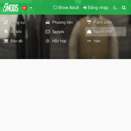
Show Adult
Đăng nhập
Công cụ
Phương tiện
Paint Jobs
Vũ khí
Scripts
Người chơi
Bản đồ
Hỗn hợp
Hơn