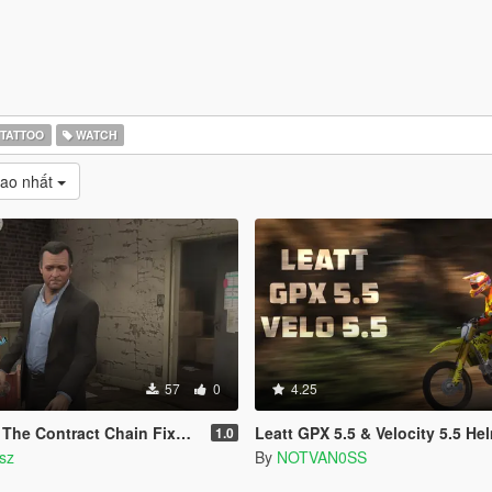
TATTOO
WATCH
cao nhất
57
0
4.25
ntract Chain Fixed ( LEGACY ONLY )
Leatt GPX 5.5 & Velocity 5.5 Helmet
1.0
sz
By
NOTVAN0SS