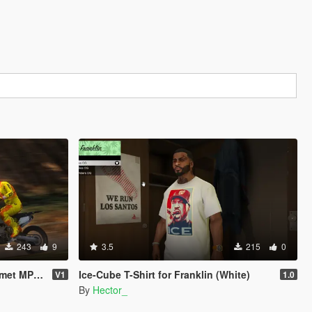
243
9
3.5
215
0
 MP & SP
Ice-Cube T-Shirt for Franklin (White)
V1
1.0
By
Hector_