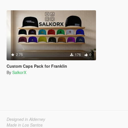
2.75
176
0
Custom Caps Pack for Franklin
By
SalkorX
Designed in Alderney
Made in Los Santos