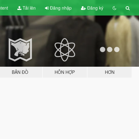
tent
Tải lên
Đăng nhập
Đăng ký
BẢN ĐỒ
HỖN HỢP
HƠN