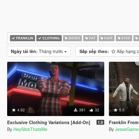
FRANKLIN
CLOTHING
SHOES
HAT
HAIR
EYES
Ngày tải lên:
Tháng trước
Sắp xếp theo:
Xếp hạng 
4.92
381
32
5.0
Exclusive Clothing Variations [Add-On]
Franklin From The Co
1.0
By
HeySlickThatsMe
By
JesseGame