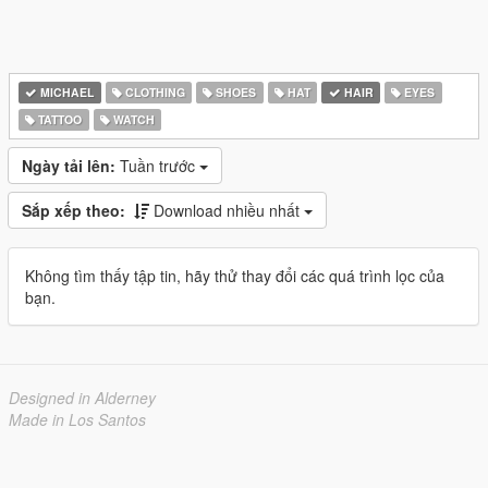
MICHAEL
CLOTHING
SHOES
HAT
HAIR
EYES
TATTOO
WATCH
Ngày tải lên:
Tuần trước
Sắp xếp theo:
Download nhiều nhất
Không tìm thấy tập tin, hãy thử thay đổi các quá trình lọc của
bạn.
Designed in Alderney
Made in Los Santos