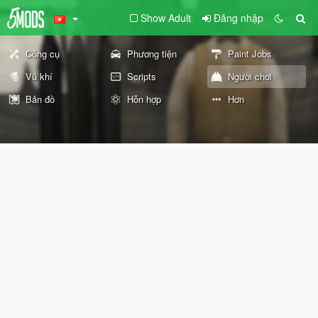
Show Adult
Đăng nhập
Công cụ
Phương tiện
Paint Jobs
Vũ khí
Scripts
Người chơi
Bản đồ
Hỗn hợp
Hơn