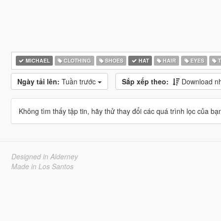
MICHAEL
CLOTHING
SHOES
HAT
HAIR
EYES
T
Ngày tải lên:
Tuần trước
Sắp xếp theo:
Download nhi
Không tìm thấy tập tin, hãy thử thay đổi các quá trình lọc của bạ
Designed in Alderney
Made in Los Santos