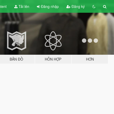
tent
Tải lên
Đăng nhập
Đăng ký
BẢN ĐỒ
HỖN HỢP
HƠN