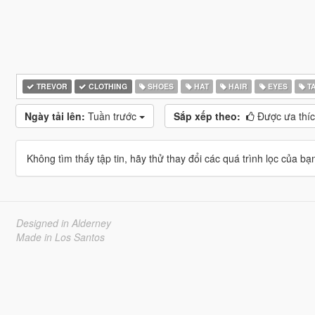
TREVOR
CLOTHING
SHOES
HAT
HAIR
EYES
T
Ngày tải lên:
Tuần trước
Sắp xếp theo:
Được ưa thí
Không tìm thấy tập tin, hãy thử thay đổi các quá trình lọc của bạ
Designed in Alderney
Made in Los Santos