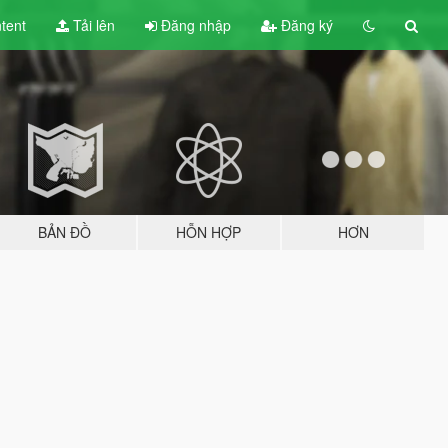
tent
Tải lên
Đăng nhập
Đăng ký
BẢN ĐỒ
HỖN HỢP
HƠN