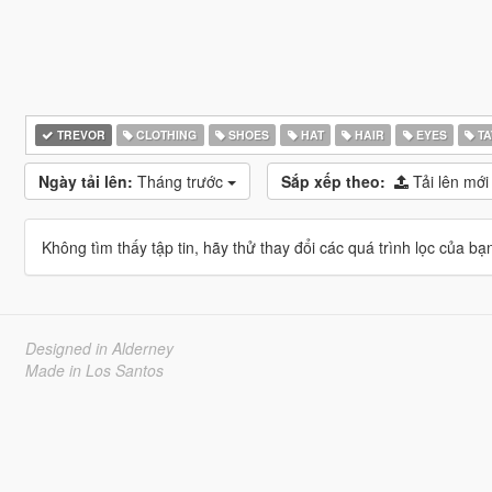
TREVOR
CLOTHING
SHOES
HAT
HAIR
EYES
TA
Ngày tải lên:
Tháng trước
Sắp xếp theo:
Tải lên mới
Không tìm thấy tập tin, hãy thử thay đổi các quá trình lọc của bạ
Designed in Alderney
Made in Los Santos