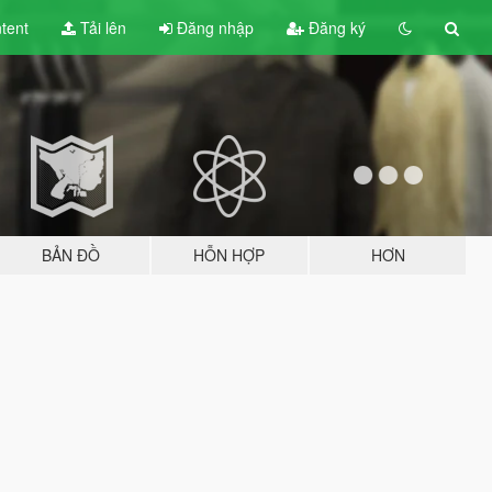
tent
Tải lên
Đăng nhập
Đăng ký
BẢN ĐỒ
HỖN HỢP
HƠN