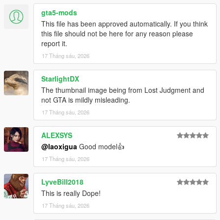
gta5-mods
This file has been approved automatically. If you think
this file should not be here for any reason please
report it.
17 Tháng sáu, 2026
StarlightDX
The thumbnail image being from Lost Judgment and
not GTA is mildly misleading.
17 Tháng sáu, 2026
ALEXSYS
@laoxigua
Good model👍
17 Tháng sáu, 2026
LyveBill2018
This is really Dope!
17 Tháng sáu, 2026