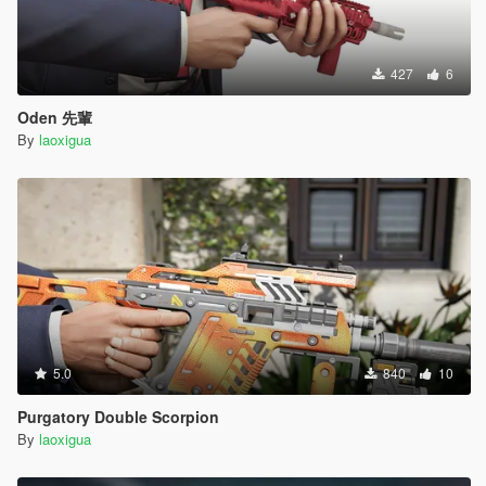
427
6
Oden 先輩
By
laoxigua
5.0
840
10
Purgatory Double Scorpion
By
laoxigua