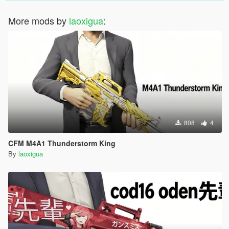
More mods by
laoxigua
:
808
4
CFM M4A1 Thunderstorm King
By
laoxigua