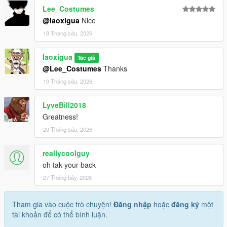
Lee_Costumes
@laoxigua
Nice
18 Tháng sáu, 2026
laoxigua
Tác giả
@Lee_Costumes
Thanks
19 Tháng sáu, 2026
LyveBill2018
Greatness!
20 Tháng sáu, 2026
reallycoolguy
oh tak your back
27 Tháng bảy, 2026
Tham gia vào cuộc trò chuyện!
Đăng nhập
hoặc
đăng ký
một
tài khoản để có thể bình luận.