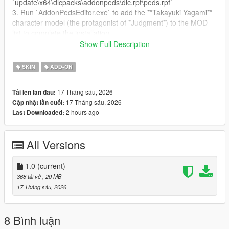
`update\x64\dlcpacks\addonpeds\dlc.rpf\peds.rpf`
3. Run `AddonPedsEditor.exe` to add the **Takayuki Yagami**
character model (the protagonist of *Judgment*) to the MOD
list to complete the installation.
Show Full Description
**Author & Notes**
- **Author & Producer:** laoxigua
SKIN
ADD-ON
- **Notice:** This MOD features Takayuki Yagami, the core
protagonist of the game *Judgment*. It is a completely free
17 Tháng sáu, 2026
Tải lên lần đầu:
original self-made MOD. Do not upload this MOD to other
17 Tháng sáu, 2026
Cập nhật lần cuối:
websites, or repackage and sell it for profit. As my first self-
2 hours ago
Last Downloaded:
made MOD, there may be minor bugs. Please be aware of this
before use.
All Versions
1.0
(current)
368 tải về
, 20 MB
17 Tháng sáu, 2026
8 Bình luận