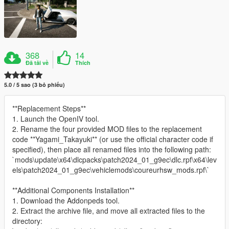
368
14
Đã tải về
Thích
5.0 / 5 sao (3 bỏ phiếu)
**Replacement Steps**
1. Launch the OpenIV tool.
2. Rename the four provided MOD files to the replacement
code **Yagami_Takayuki** (or use the official character code if
specified), then place all renamed files into the following path:
`mods\update\x64\dlcpacks\patch2024_01_g9ec\dlc.rpf\x64\lev
els\patch2024_01_g9ec\vehiclemods\coureurhsw_mods.rpf\`
**Additional Components Installation**
1. Download the Addonpeds tool.
2. Extract the archive file, and move all extracted files to the
directory: