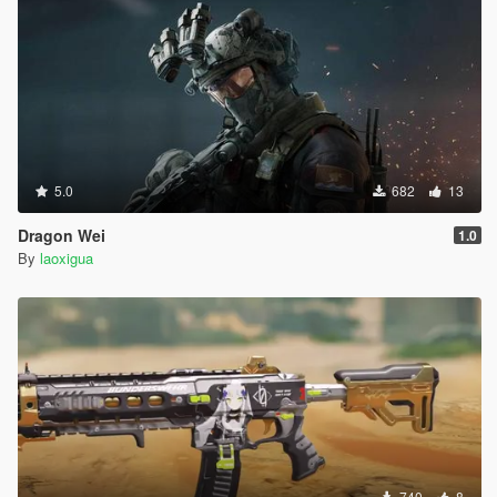
5.0
682
13
Dragon Wei
1.0
By
laoxigua
740
8