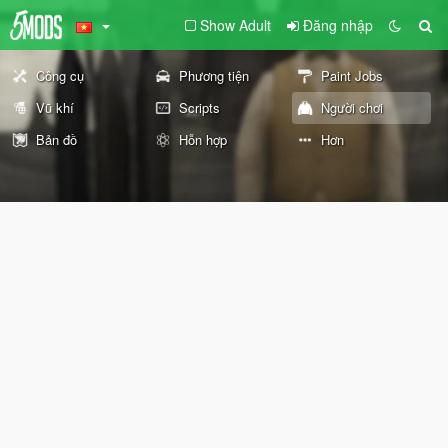
Show Adult
Đăng nhập
Công cụ
Phương tiện
Paint Jobs
Vũ khí
Scripts
Người chơi
Bản đồ
Hỗn hợp
Hơn