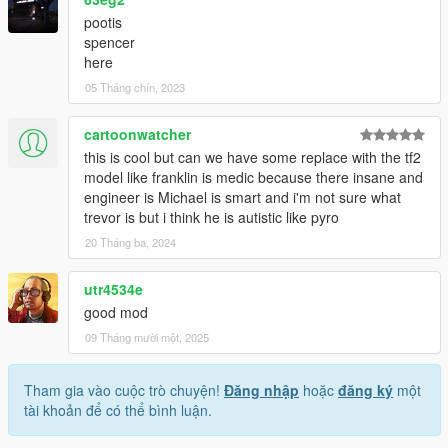
pootis
spencer
here
05 Tháng chín, 2023
cartoonwatcher
this is cool but can we have some replace with the tf2
model like franklin is medic because there insane and
engineer is Michael is smart and i'm not sure what
trevor is but i think he is autistic like pyro
20 Tháng ba, 2024
utr4534e
good mod
09 Tháng mười một, 2025
Tham gia vào cuộc trò chuyện!
Đăng nhập
hoặc
đăng ký
một
tài khoản để có thể bình luận.