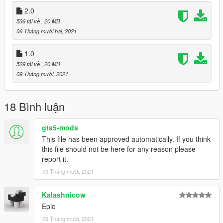
2.0
536 tải về
, 20 MB
06 Tháng mười hai, 2021
1.0
529 tải về
, 20 MB
09 Tháng mười, 2021
18 Bình luận
gta5-mods
This file has been approved automatically. If you think
this file should not be here for any reason please
report it.
09 Tháng mười, 2021
Kalashnicow
Epic
09 Tháng mười, 2021