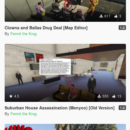
617
3
Clowns and Ballas Drug Deal [Map Editor]
1.0
By
Fermit the Krog
4.5
555
13
Suburban House Assassination (Menyoo) [Old Version]
1.0
By
Fermit the Krog