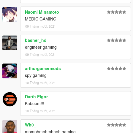
Naomi Minamoto
MEDIC GAMING
09 Tháng mười, 2021
basher_hd
engineer gaming
09 Tháng mười, 2021
arthurgamermods
spy gaming
10 Tháng mười, 2021
Darth Elgor
Kaboom!!!
10 Tháng mười, 2021
Wh0_
mpmphmphmhhph gaming