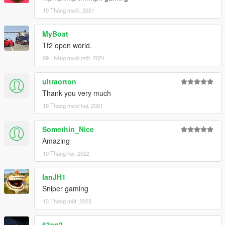
10 Tháng mười, 2021
MyBoat
Tf2 open world.
09 Tháng mười một, 2021
ultraorton
Thank you very much
19 Tháng mười hai, 2021
Somethin_Nice
Amazing
10 Tháng hai, 2022
IanJH1
Sniper gaming
13 Tháng một, 2023
63eg2