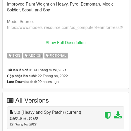
Improved Paint Weight on Heavy, Pyro, Demoman, Medic,
Soldier, Scout, and Spy
Model Source:
https://www.models-resource.com/pc_computer/teamfortress2/
Required mods:
Show Full Description
https://www.gta5-mods.com/scripts/addonpeds-asi-pedselector
SKIN
ADD-ON
FICTIONAL
09 Tháng mười, 2021
Tải lên lần đầu:
22 Tháng ba, 2022
Cập nhật lần cuối:
22 hours ago
Last Downloaded:
All Versions
3.0 (Heavy and Spy Patch)
(current)
2.863 tải về
, 20 MB
22 Tháng ba, 2022