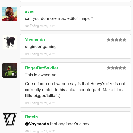
avivr
can you do more map editor maps ?
09 Tháng mười, 2021
Voyevoda
engineer gaming
09 Tháng mười, 2021
RogerDatSoldier
This is awesome!
One minor con I wanna say is that Heavy's size is not
correctly match to his actual counterpart. Make him a
little bigger/talller :)
09 Tháng mười, 2021
Rstein
@Voyevoda
that engineer's a spy
09 Tháng mười, 2021