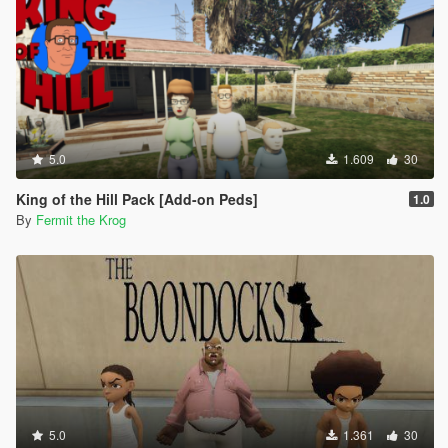
5.0
1.609
30
King of the Hill Pack [Add-on Peds]
1.0
By
Fermit the Krog
5.0
1.361
30