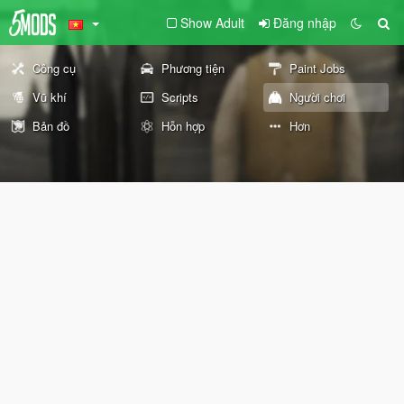
Show Adult
Đăng nhập
Công cụ
Phương tiện
Paint Jobs
Vũ khí
Scripts
Người chơi
Bản đồ
Hỗn hợp
Hơn