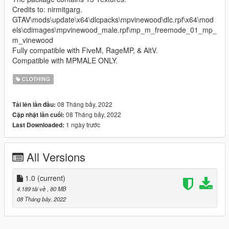
Credits to: nirmitgarg.
GTAV\mods\update\x64\dlcpacks\mpvinewood\dlc.rpf\x64\mod
els\cdimages\mpvinewood_male.rpf\mp_m_freemode_01_mp_
m_vinewood
Fully compatible with FiveM, RageMP, & AltV.
Compatible with MPMALE ONLY.
CLOTHING
08 Tháng bảy, 2022
Tải lên lần đầu:
08 Tháng bảy, 2022
Cập nhật lần cuối:
1 ngày trước
Last Downloaded:
All Versions
1.0
(current)
4.189 tải về
, 80 MB
08 Tháng bảy, 2022