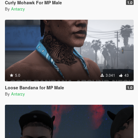
Curly Mohawk For MP Male
1.0
By
Antarzy
5.0
3.041
43
Loose Bandana for MP Male
1.0
By
Antarzy