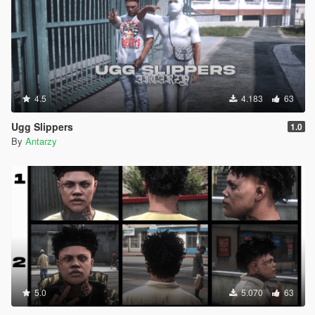
4.5
4.183
63
Ugg Slippers
1.0
By
Antarzy
5.0
5.070
63