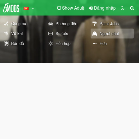
Show Adult
Đăng nhập
Công cụ
Phương tiện
Paint Jobs
Vũ khí
Scripts
Người chơi
Bản đồ
Hỗn hợp
Hơn