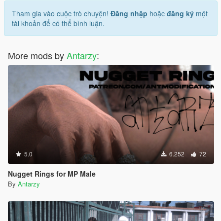
Tham gia vào cuộc trò chuyện!
Đăng nhập
hoặc
đăng ký
một
tài khoản để có thể bình luận.
More mods by
Antarzy
:
5.0
6.252
72
Nugget Rings for MP Male
By
Antarzy