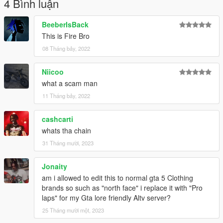
4 Bình luận
BeeberIsBack
This is Fire Bro
08 Tháng bảy, 2022
Niicoo
what a scam man
11 Tháng bảy, 2022
cashcarti
whats tha chain
31 Tháng mười, 2023
Jonaity
am i allowed to edit this to normal gta 5 Clothing
brands so such as "north face" i replace it with "Pro
laps" for my Gta lore friendly Altv server?
25 Tháng mười một, 2023