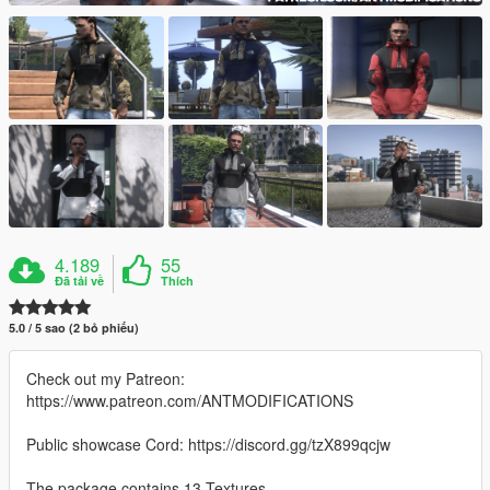
4.189
55
Đã tải về
Thích
5.0 / 5 sao (2 bỏ phiếu)
Check out my Patreon:
https://www.patreon.com/ANTMODIFICATIONS
Public showcase Cord: https://discord.gg/tzX899qcjw
The package contains 13 Textures.