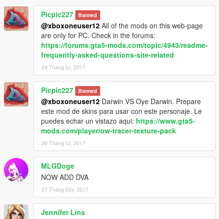
Picpic227
Banned
@xboxoneuser12
All of the mods on this web-page
are only for PC. Check in the forums:
https://forums.gta5-mods.com/topic/4943/readme-
frequently-asked-questions-site-related
24 Tháng tư, 2017
Picpic227
Banned
@xboxoneuser12
Darwin VS Oye Darwin. Prepare
este mod de skins para usar con este personaje. Le
puedes echar un vistazo aqui:
https://www.gta5-
mods.com/player/ow-tracer-texture-pack
26 Tháng tư, 2017
MLGDoge
NOW ADD DVA
27 Tháng bảy, 2017
Jennifer Lins