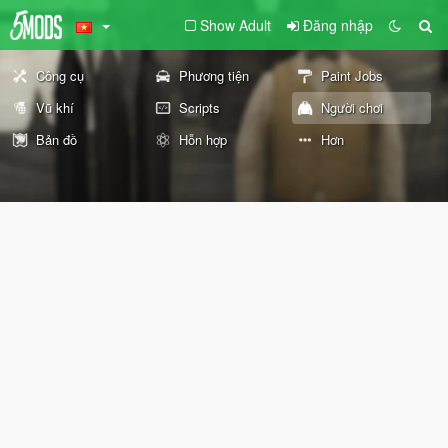
Show Adult
Đăng nhập
Công cụ
Phương tiện
Paint Jobs
Vũ khí
Scripts
Người chơi
Bản đồ
Hỗn hợp
Hơn