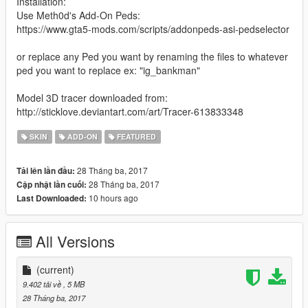
Installation:
Use Meth0d's Add-On Peds:
https://www.gta5-mods.com/scripts/addonpeds-asi-pedselector
or replace any Ped you want by renaming the files to whatever
ped you want to replace ex: "ig_bankman"
Model 3D tracer downloaded from:
http://sticklove.deviantart.com/art/Tracer-613833348
SKIN
ADD-ON
FEATURED
28 Tháng ba, 2017
Tải lên lần đầu:
28 Tháng ba, 2017
Cập nhật lần cuối:
10 hours ago
Last Downloaded:
All Versions
(current)
9.402 tải về
, 5 MB
28 Tháng ba, 2017