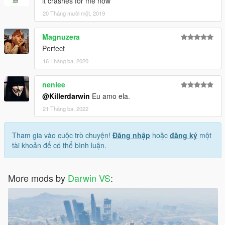
it crashes for me now
20 Tháng mười một, 2019
Magnuzera
Perfect
16 Tháng ba, 2020
nenlee
@Killerdarwin
Eu amo ela.
21 Tháng ba, 2022
Tham gia vào cuộc trò chuyện!
Đăng nhập
hoặc
đăng ký
một
tài khoản để có thể bình luận.
More mods by
Darwin VS
: