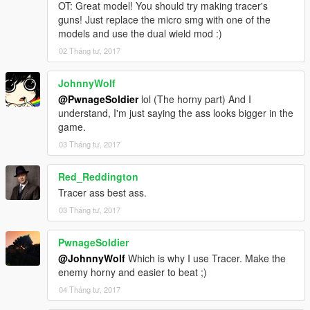
OT: Great model! You should try making tracer's
guns! Just replace the micro smg with one of the
models and use the dual wield mod :)
02 Tháng tư, 2017
JohnnyWolf
@PwnageSoldier
lol (The horny part) And I
understand, I'm just saying the ass looks bigger in the
game.
03 Tháng tư, 2017
Red_Reddington
Tracer ass best ass.
03 Tháng tư, 2017
PwnageSoldier
@JohnnyWolf
Which is why I use Tracer. Make the
enemy horny and easier to beat ;)
04 Tháng tư, 2017