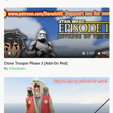
5.0
3.435
50
Clone Trooper Phase 3 [Add-On Ped]
By
Killerdarwin