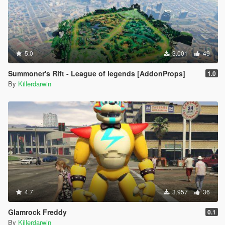
5.0
3.001
49
Summoner's Rift - League of legends [AddonProps]
1.0
By
Killerdarwin
4.7
3.957
36
Glamrock Freddy
0.1
By
Killerdarwin