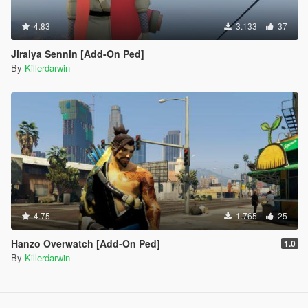
4.83
3.133
37
Jiraiya Sennin [Add-On Ped]
By
Killerdarwin
4.75
1.765
25
Hanzo Overwatch [Add-On Ped]
1.0
By
Killerdarwin