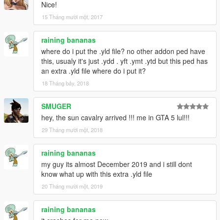
Nice!
15 Tháng mười một, 2017
raining bananas
where do i put the .yld file? no other addon ped have
this, usualy it's just .ydd . yft .ymt .ytd but this ped has
an extra .yld file where do i put it?
18 Tháng bảy, 2018
SMUGER
hey, the sun cavalry arrived !!! me in GTA 5 lul!!!
29 Tháng mười một, 2018
raining bananas
my guy its almost December 2019 and i still dont
know what up with this extra .yld file
20 Tháng mười một, 2019
raining bananas