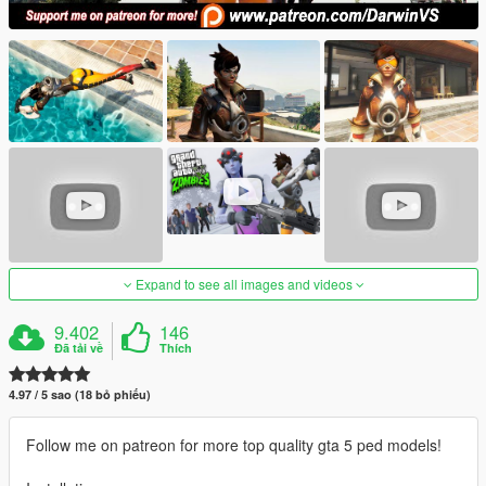
Expand to see all images and videos
9.402
146
Đã tải về
Thích
4.97 / 5 sao (18 bỏ phiếu)
Follow me on patreon for more top quality gta 5 ped models!