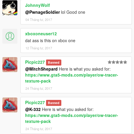
JohnnyWolf
@PwnageSoldier
lol Good one
04 Tháng tư, 2017
xboxoneuser12
dat ass is this on xbox one
12 Tháng tư, 2017
Picpic227
Banned
@MitchShepard
Here is what you asked for:
https://www.gta5-mods.com/player/ow-tracer-
texture-pack
24 Tháng tư, 2017
Picpic227
Banned
@K-332
Here is what you asked for:
https://www.gta5-mods.com/player/ow-tracer-
texture-pack
24 Tháng tư, 2017