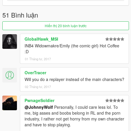
51 Bình luận
Hiển thị 20 bình luận trước
GlobalHawk_MSI
INB4 Widowmakre/Emily (the comic girl) Hot Coffee
:D
01 Tháng tư, 2017
OverTracer
Will you do a replayer instead of the main characters?
02 Tháng tư, 2017
PwnageSoldier
@JohnnyWolf
Personally, I could care less lol. To
me, big asses and boobs belong in RL and the porn
industry, I rather not get horny from my own character
and have to stop playing.