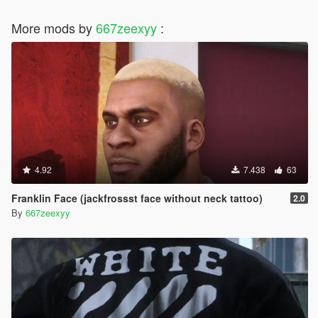
More mods by
667zeexyy
:
4.92
7.438
63
Franklin Face (jackfrossst face without neck tattoo)
2.0
By
667zeexyy