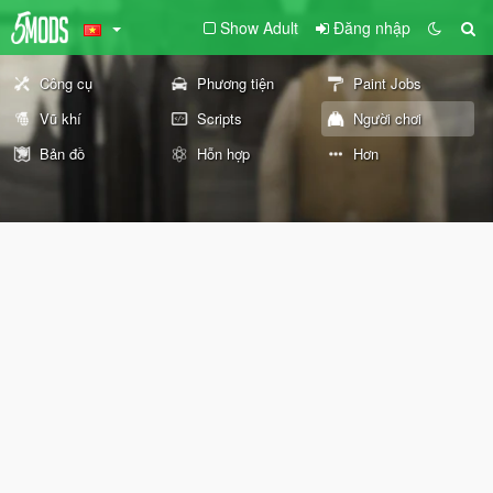
Show Adult
Đăng nhập
Công cụ
Phương tiện
Paint Jobs
Vũ khí
Scripts
Người chơi
Bản đồ
Hỗn hợp
Hơn