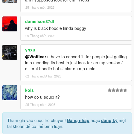
25 Tháng một, 2023
danielson87df
why is black hoodie kinda buggy
29 Tháng chín, 2023
ynxu
@Wolfixar
u have to convert it, for people just getting
into modding its best to just look for an mp version /
differnt hoodie but simlar on mp male.
02 Tháng mười hai, 2023
kols
how do u equip it?
25 Tháng năm, 2025
Tham gia vào cuộc trò chuyện!
Đăng nhập
hoặc
đăng ký
một
tài khoản để có thể bình luận.