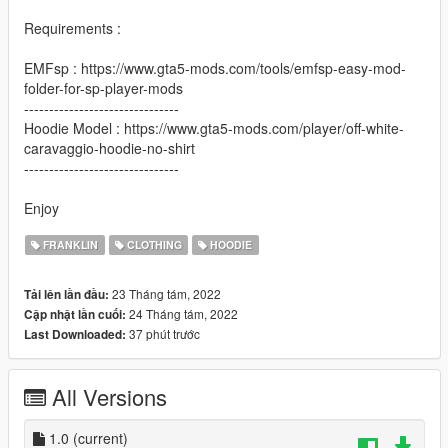
Requirements :
EMFsp : https://www.gta5-mods.com/tools/emfsp-easy-mod-
folder-for-sp-player-mods
-------------------------------
Hoodie Model : https://www.gta5-mods.com/player/off-white-
caravaggio-hoodie-no-shirt
-------------------------------
Enjoy
FRANKLIN
CLOTHING
HOODIE
23 Tháng tám, 2022
Tải lên lần đầu:
24 Tháng tám, 2022
Cập nhật lần cuối:
37 phút trước
Last Downloaded:
All Versions
1.0
(current)