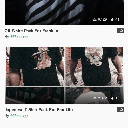
6.129
41
Off-White Pack For Franklin
1.0
By
667zeexyy
2.072
15
Japenese T Shirt Pack For Franklin
1.0
By
667zeexyy