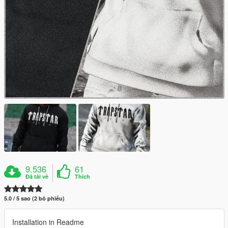
9.536
61
Đã tải về
Thích
5.0 / 5 sao (2 bỏ phiếu)
Installation in Readme