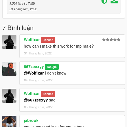
9.536 tải về
, 7 MB
23 Tháng tám, 2022
7 Bình luận
Wolfixar
Banned
how can i make this work for mp male?
31 Tháng tám, 2022
667zeexyy
Tác giả
@Wolfixar
I don't know
04 Tháng chín, 2022
Wolfixar
Banned
@667zeexyy
sad
05 Tháng chín, 2022
jabrook
am i supposed look for em in tops