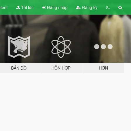
tent
Tải lên
Đăng nhập
Đăng ký
BẢN ĐỒ
HỖN HỢP
HƠN