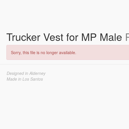
Trucker Vest for MP Male
Sorry, this file is no longer available.
Designed in Alderney
Made in Los Santos