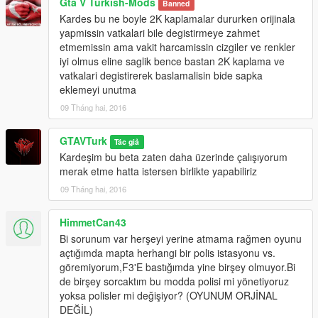
Gta V Turkish-Mods
Banned
Kardes bu ne boyle 2K kaplamalar dururken orijinala
yapmissin vatkalari bile degistirmeye zahmet
etmemissin ama vakit harcamissin cizgiler ve renkler
iyi olmus eline saglik bence bastan 2K kaplama ve
vatkalari degistirerek baslamalisin bide sapka
eklemeyi unutma
09 Tháng hai, 2016
GTAVTurk
Tác giả
Kardeşim bu beta zaten daha üzerinde çalışıyorum
merak etme hatta istersen birlikte yapabiliriz
09 Tháng hai, 2016
HimmetCan43
Bi sorunum var herşeyi yerine atmama rağmen oyunu
açtığımda mapta herhangi bir polis istasyonu vs.
göremiyorum,F3'E bastığımda yine birşey olmuyor.Bi
de birşey sorcaktım bu modda polisi mi yönetiyoruz
yoksa polisler mi değişiyor? (OYUNUM ORJİNAL
DEĞİL)