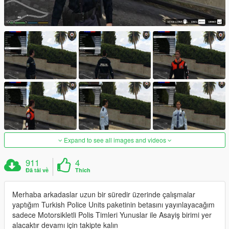
Expand to see all images and videos
911
4
Đã tải về
Thích
Merhaba arkadaslar uzun bir süredir üzerinde çalışmalar
yaptığım Turkish Police Units paketinin betasını yayınlayacağım
sadece Motorsikletli Polis Timleri Yunuslar ile Asayiş birimi yer
alacaktır devamı için takipte kalın