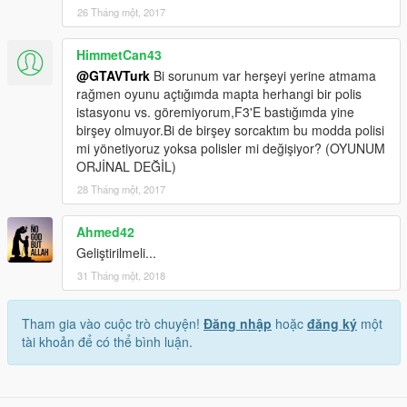
26 Tháng một, 2017
HimmetCan43
@GTAVTurk
Bi sorunum var herşeyi yerine atmama
rağmen oyunu açtığımda mapta herhangi bir polis
istasyonu vs. göremiyorum,F3'E bastığımda yine
birşey olmuyor.Bi de birşey sorcaktım bu modda polisi
mi yönetiyoruz yoksa polisler mi değişiyor? (OYUNUM
ORJİNAL DEĞİL)
28 Tháng một, 2017
Ahmed42
Geliştirilmeli...
31 Tháng một, 2018
Tham gia vào cuộc trò chuyện!
Đăng nhập
hoặc
đăng ký
một
tài khoản để có thể bình luận.