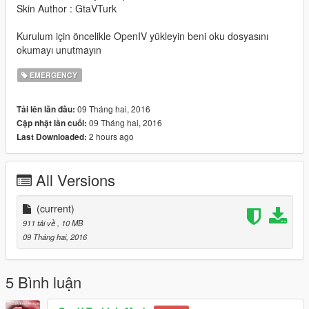
Skin Author : GtaVTurk
Kurulum için öncelikle OpenIV yükleyin beni oku dosyasını
okumayı unutmayın
EMERGENCY
09 Tháng hai, 2016
Tải lên lần đầu:
09 Tháng hai, 2016
Cập nhật lần cuối:
2 hours ago
Last Downloaded:
All Versions
(current)
911 tải về
, 10 MB
09 Tháng hai, 2016
5 Bình luận