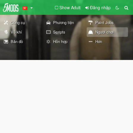
Show Adult
Đăng nhập
Công cụ
Phương tiện
Paint Jobs
Vũ khí
Scripts
Người chơi
Bản đồ
Hỗn hợp
Hơn