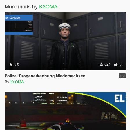
More mods by
K3OMA
:
5.0
824
5
Polizei Drogenerkennung Niedersachsen
1.0
By
K3OMA