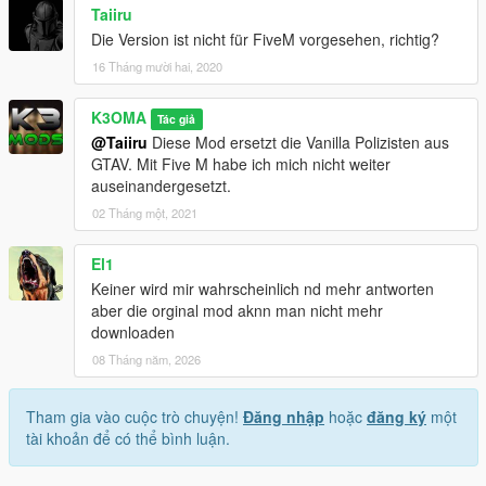
Taiiru
- Customized colors / angepasste Farben
Die Version ist nicht für FiveM vorgesehen, richtig?
- Customized Armor to long shirt / Weste angepasst
16 Tháng mười hai, 2020
K3OMA
Tác giả
@Taiiru
Diese Mod ersetzt die Vanilla Polizisten aus
GTAV. Mit Five M habe ich mich nicht weiter
auseinandergesetzt.
02 Tháng một, 2021
El1
Keiner wird mir wahrscheinlich nd mehr antworten
aber die orginal mod aknn man nicht mehr
downloaden
08 Tháng năm, 2026
Tham gia vào cuộc trò chuyện!
Đăng nhập
hoặc
đăng ký
một
tài khoản để có thể bình luận.