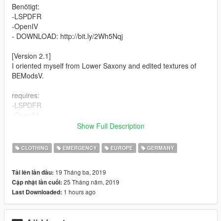
Benötigt:
-LSPDFR
-OpenIV
- DOWNLOAD: http://bit.ly/2Wh5Nqj
[Version 2.1]
I oriented myself from Lower Saxony and edited textures of
BEModsV.
requires:
-LSPDFR
-OpenIV
- DOWNLOAD: http://bit.ly/2Wh5Nqj
Show Full Description
[Version 1.2]
CLOTHING
EMERGENCY
EUROPE
GERMANY
English:
I oriented myself on the original from Lower Saxony and the
19 Tháng ba, 2019
Tải lên lần đầu:
textures
25 Tháng năm, 2019
Cập nhật lần cuối:
the original police officer exchanged.
1 hours ago
Last Downloaded:
contains:
-hat (grey with Lower Saxony sign)