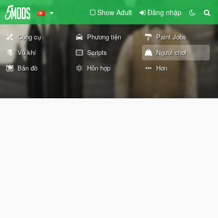
Show Adult
Đăng nhập
Công cụ
Phương tiện
Paint Jobs
Vũ khí
Scripts
Người chơi
Bản đồ
Hỗn hợp
Hơn