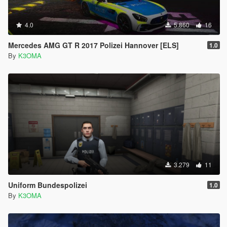
4.0
5.860
16
Mercedes AMG GT R 2017 Polizei Hannover [ELS]
1.0
By
K3OMA
3.279
11
Uniform Bundespolizei
1.0
By
K3OMA