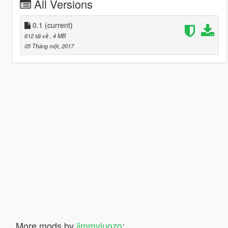
All Versions
0.1
(current)
612 tải về
, 4 MB
05 Tháng một, 2017
More mods by
jimmyluozo
: