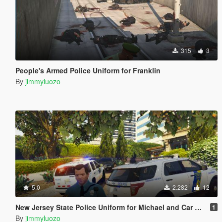
315
3
People's Armed Police Uniform for Franklin
By
jimmyluozo
5.0
2.282
12
New Jersey State Police Uniform for Michael and Car Pack
1
By
jimmyluozo