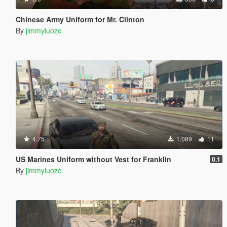
Chinese Army Uniform for Mr. Clinton
By
jimmyluozo
4.75
1.089
11
US Marines Uniform without Vest for Franklin
0.1
By
jimmyluozo