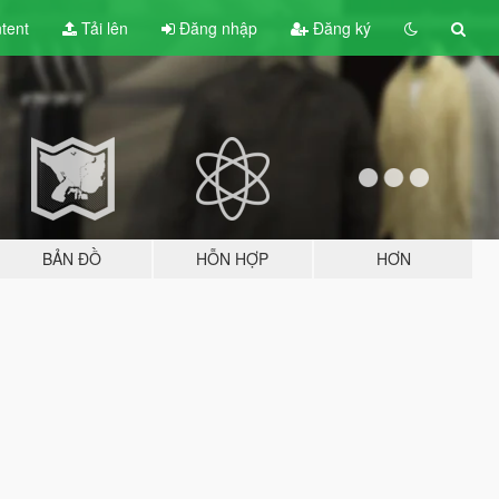
tent
Tải lên
Đăng nhập
Đăng ký
BẢN ĐỒ
HỖN HỢP
HƠN