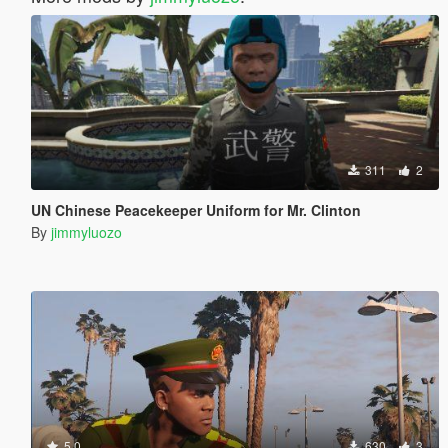
311
2
UN Chinese Peacekeeper Uniform for Mr. Clinton
By
jimmyluozo
5.0
630
3