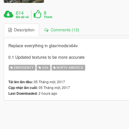
614
8
Đã tải về
Thích
Description
Comments (13)
Replace everything in gtav/mods/x64v
0.1 Updated textures to be more accurate
EMERGENCY
USA
NORTH AMERICA
05 Tháng một, 2017
Tải lên lần đầu:
05 Tháng một, 2017
Cập nhật lần cuối:
2 hours ago
Last Downloaded: