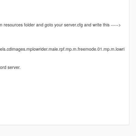
vem resources folder and goto your server.cfg and write this ----->
dels.cdimages.mplowrider.male.rpf.mp.m.freemode.01.mp.m.lowri
ord server.