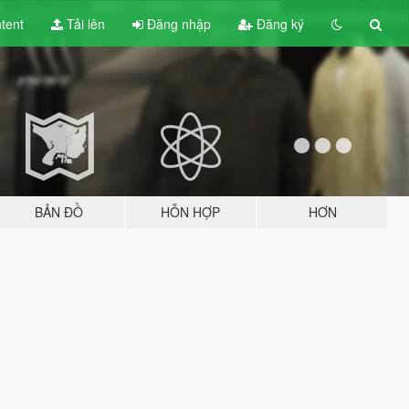
tent
Tải lên
Đăng nhập
Đăng ký
BẢN ĐỒ
HỖN HỢP
HƠN