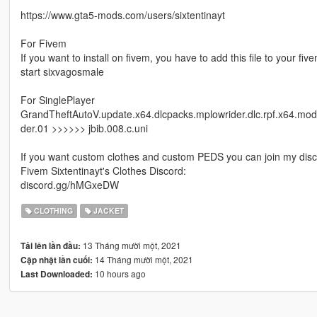
https://www.gta5-mods.com/users/sixtentinayt
For Fivem
If you want to install on fivem, you have to add this file to your fi
start sixvagosmale
For SinglePlayer
GrandTheftAutoV.update.x64.dlcpacks.mplowrider.dlc.rpf.x64.mo
der.01 >>>>>> jbib.008.c.uni
If you want custom clothes and custom PEDS you can join my disc
Fivem Sixtentinayt's Clothes Discord:
discord.gg/hMGxeDW
CLOTHING
JACKET
13 Tháng mười một, 2021
Tải lên lần đầu:
14 Tháng mười một, 2021
Cập nhật lần cuối:
10 hours ago
Last Downloaded: