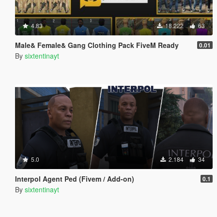
4.83
18.222
63
Male& Female& Gang Clothing Pack FiveM Ready
0.01
By
sixtentinayt
5.0
2.184
34
Interpol Agent Ped (Fivem / Add-on)
0.1
By
sixtentinayt