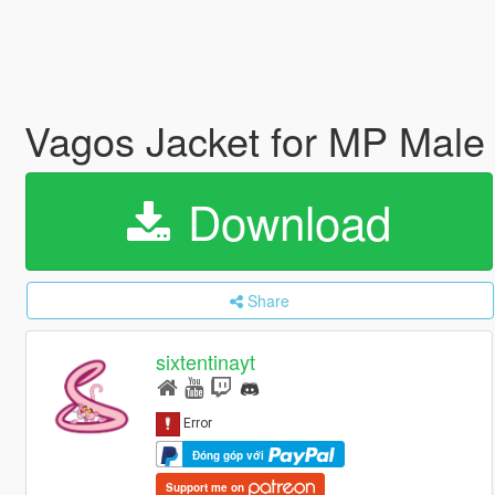
Vagos Jacket for MP Male 
Download
Share
sixtentinayt
Đóng góp với
Support me on