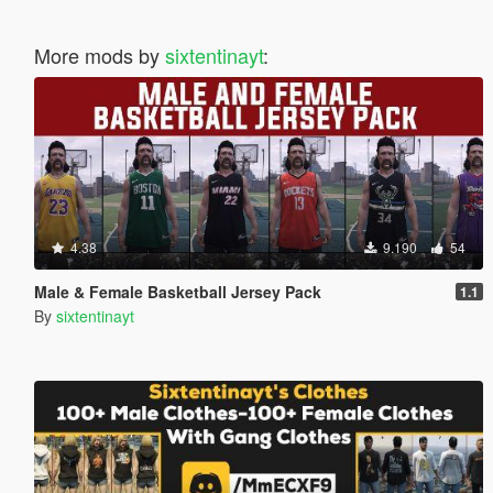
More mods by
sixtentinayt
:
4.38
9.190
54
Male & Female Basketball Jersey Pack
1.1
By
sixtentinayt