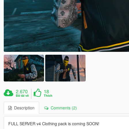
2.670
18
Đã tải về
Thích
Description
Comments (2)
FULL SERVER v4 Clothing pack is coming SOON!