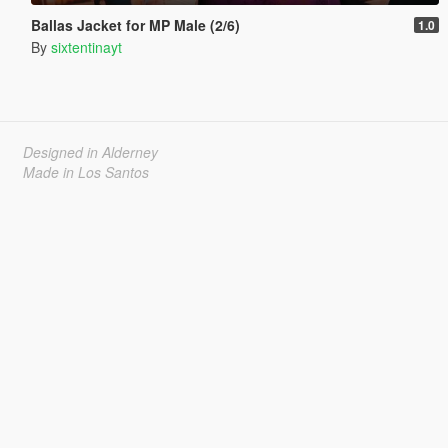
Ballas Jacket for MP Male (2/6)
1.0
By
sixtentinayt
Designed in Alderney
Made in Los Santos