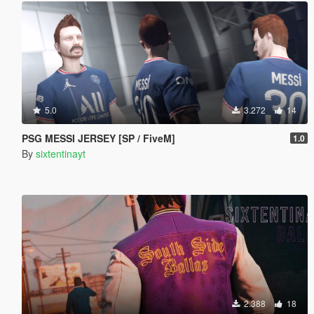
5.0
3.272
14
PSG MESSI JERSEY [SP / FiveM]
1.0
By
sixtentinayt
2.388
18