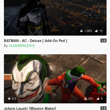
1.063
15
BATMAN - AC - Deluxe [ Add-On Ped ]
1.0
By
VLADIMPALER72
5.0
431
9
Jokers Laugh! [Mission Maker]
1.3