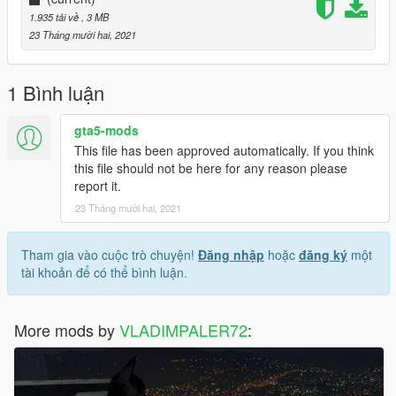
1.935 tải về
, 3 MB
23 Tháng mười hai, 2021
1 Bình luận
gta5-mods
This file has been approved automatically. If you think
this file should not be here for any reason please
report it.
23 Tháng mười hai, 2021
Tham gia vào cuộc trò chuyện!
Đăng nhập
hoặc
đăng ký
một
tài khoản để có thể bình luận.
More mods by
VLADIMPALER72
: