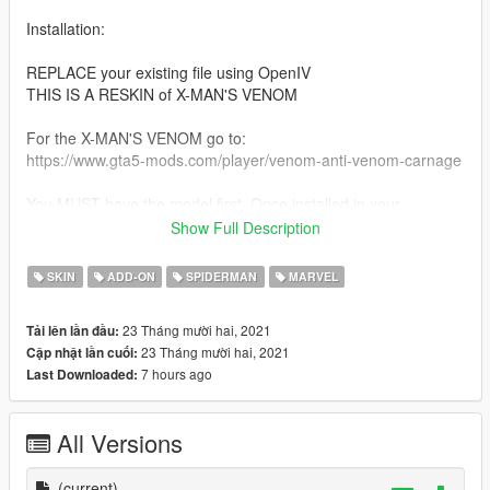
Installation:
REPLACE your existing file using OpenIV
THIS IS A RESKIN of X-MAN'S VENOM
For the X-MAN'S VENOM go to:
https://www.gta5-mods.com/player/venom-anti-venom-carnage
You MUST have the model first. Once installed in your
addonped Just replace Your moban.ytd with the New one.
Show Full Description
Skin art: icu2 PRODUCTIONS
SKIN
ADD-ON
SPIDERMAN
MARVEL
DO NOT REUSE ARTWORK.
23 Tháng mười hai, 2021
Tải lên lần đầu:
23 Tháng mười hai, 2021
Cập nhật lần cuối:
SPIDERMAN SKIN:
7 hours ago
Last Downloaded:
https://www.gta5-mods.com/player/spiderman-homecoming-
retexture
All Versions
(current)