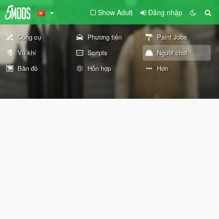
Show Adult
Đăng nhập
Công cụ
Phương tiện
Paint Jobs
Vũ khí
Scripts
Người chơi
Bản đồ
Hỗn hợp
Hơn