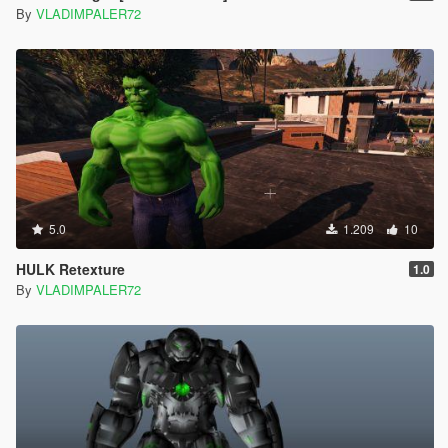
By
VLADIMPALER72
5.0
1.209
10
HULK Retexture
1.0
By
VLADIMPALER72