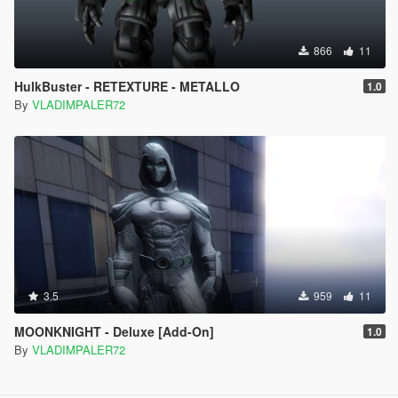
866
11
HulkBuster - RETEXTURE - METALLO
1.0
By
VLADIMPALER72
3.5
959
11
MOONKNIGHT - Deluxe [Add-On]
1.0
By
VLADIMPALER72