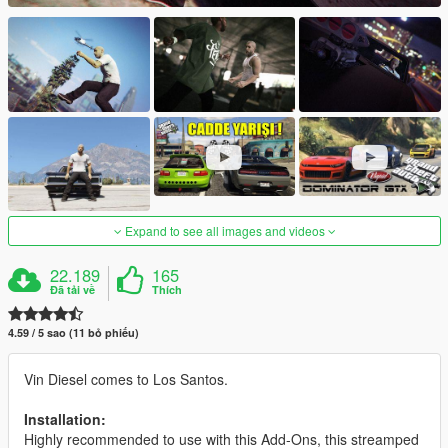
Expand to see all images and videos
22.189
165
Đã tải về
Thích
4.59 / 5 sao (11 bỏ phiếu)
Vin Diesel comes to Los Santos.
Installation:
Highly recommended to use with this Add-Ons, this streamped