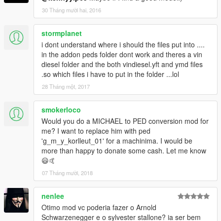
30 Tháng mười hai, 2016
stormplanet
i dont understand where i should the files put into ....
in the addon peds folder dont work and theres a vin
diesel folder and the both vindiesel.yft and ymd files
.so which files i have to put in the folder ...lol
28 Tháng một, 2017
smokerloco
Would you do a MICHAEL to PED conversion mod for
me? I want to replace him with ped
'g_m_y_korlleut_01' for a machinima. I would be
more than happy to donate some cash. Let me know
😃🤙
07 Tháng mười, 2018
nenlee
Otimo mod vc poderia fazer o Arnold
Schwarzenegger e o sylvester stallone? ia ser bem