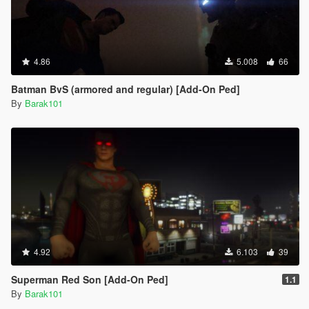
4.86
5.008
66
Batman BvS (armored and regular) [Add-On Ped]
By
Barak101
4.92
6.103
39
Superman Red Son [Add-On Ped]
1.1
By
Barak101