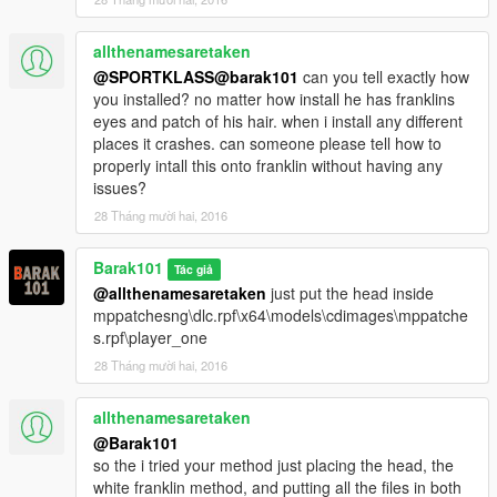
allthenamesaretaken
@SPORTKLASS
@barak101
can you tell exactly how
you installed? no matter how install he has franklins
eyes and patch of his hair. when i install any different
places it crashes. can someone please tell how to
properly intall this onto franklin without having any
issues?
28 Tháng mười hai, 2016
Barak101
Tác giả
@allthenamesaretaken
just put the head inside
mppatchesng\dlc.rpf\x64\models\cdimages\mppatche
s.rpf\player_one
28 Tháng mười hai, 2016
allthenamesaretaken
@Barak101
so the i tried your method just placing the head, the
white franklin method, and putting all the files in both