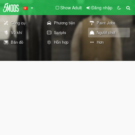
Show Adult
Đăng nhập
Công cụ
Phương tiện
Paint Jobs
Vũ khí
Scripts
Người chơi
Bản đồ
Hỗn hợp
Hơn