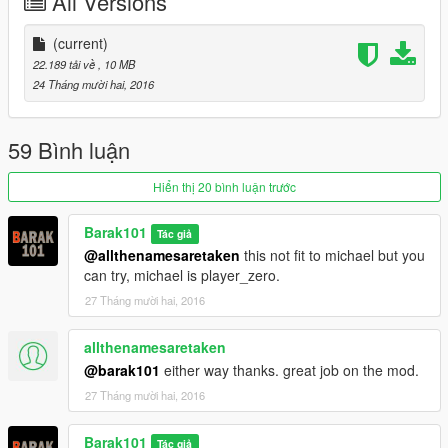
All Versions
(current)
22.189 tải về
, 10 MB
24 Tháng mười hai, 2016
59 Bình luận
Hiển thị 20 bình luận trước
Barak101
Tác giả
@allthenamesaretaken
this not fit to michael but you
can try, michael is player_zero.
27 Tháng mười hai, 2016
allthenamesaretaken
@barak101
either way thanks. great job on the mod.
27 Tháng mười hai, 2016
Barak101
Tác giả