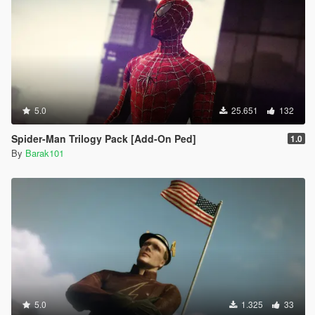
5.0
25.651
132
Spider-Man Trilogy Pack [Add-On Ped]
1.0
By
Barak101
5.0
1.325
33