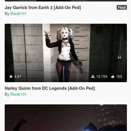
Jay Garrick from Earth 2 [Add-On Ped]
FInal
By
Barak101
4.97
15.799
165
Harley Quinn from DC Legends [Add-On Ped]
By
Barak101