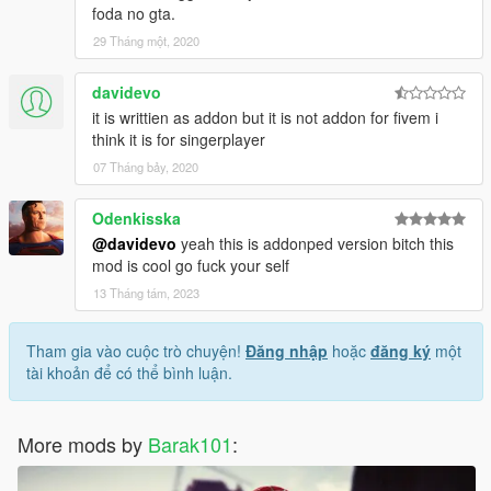
foda no gta.
29 Tháng một, 2020
davidevo
it is writtien as addon but it is not addon for fivem i
think it is for singerplayer
07 Tháng bảy, 2020
Odenkisska
@davidevo
yeah this is addonped version bitch this
mod is cool go fuck your self
13 Tháng tám, 2023
Tham gia vào cuộc trò chuyện!
Đăng nhập
hoặc
đăng ký
một
tài khoản để có thể bình luận.
More mods by
Barak101
: