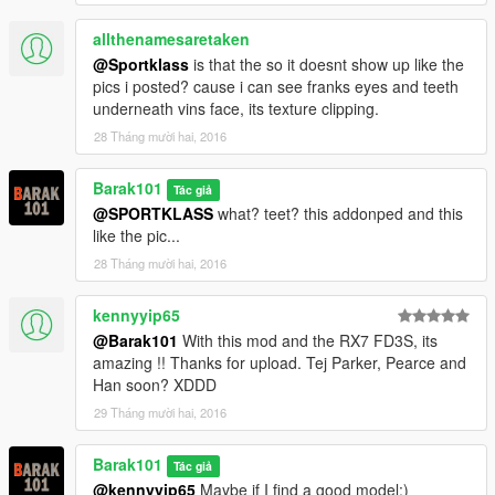
allthenamesaretaken
@Sportklass
is that the so it doesnt show up like the
pics i posted? cause i can see franks eyes and teeth
underneath vins face, its texture clipping.
28 Tháng mười hai, 2016
Barak101
Tác giả
@SPORTKLASS
what? teet? this addonped and this
like the pic...
28 Tháng mười hai, 2016
kennyyip65
@Barak101
With this mod and the RX7 FD3S, its
amazing !! Thanks for upload. Tej Parker, Pearce and
Han soon? XDDD
29 Tháng mười hai, 2016
Barak101
Tác giả
@kennyyip65
Maybe if I find a good model:)