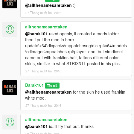
@allthenamesaretaken
:)
27 Tháng mười hai, 2016
allthenamesaretaken
@barak101
used openiv, it created a mods folder.
then i put the mod in here
update\x64\dlcpacks\mppatchesng\dlc.rpf\x64\models
\cdimages\mppatches.rpf\player_one. but vin diesel
came out with franklins hair, tattoos different color
skins, similiar to what STRIX311 posted in his pics.
27 Tháng mười hai, 2016
Barak101
Tác giả
@allthenamesaretaken
for the skin he used franklin
white mod.
27 Tháng mười hai, 2016
allthenamesaretaken
@barak101
ic..ill try that out. thanks
28 Tháng mười hai, 2016