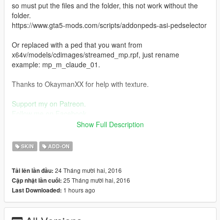
so must put the files and the folder, this not work without the
folder.
https://www.gta5-mods.com/scripts/addonpeds-asi-pedselector
Or replaced with a ped that you want from
x64v/models/cdimages/streamed_mp.rpf, just rename
example: mp_m_claude_01.
Thanks to OkaymanXX for help with texture.
Support my on Patreon.
Follow me on Facebook.
Show Full Description
Enjoy and do not forget to comment!
SKIN
ADD-ON
24 Tháng mười hai, 2016
Tải lên lần đầu:
25 Tháng mười hai, 2016
Cập nhật lần cuối:
1 hours ago
Last Downloaded: