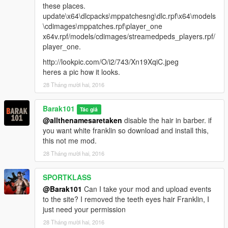
these places.
update\x64\dlcpacks\mppatchesng\dlc.rpf\x64\models
\cdimages\mppatches.rpf\player_one
x64v.rpf/models/cdimages/streamedpeds_players.rpf/
player_one.
http://lookpic.com/O/i2/743/Xn19XqiC.jpeg
heres a pic how it looks.
28 Tháng mười hai, 2016
Barak101
Tác giả
@allthenamesaretaken
disable the hair in barber. if
you want white franklin so download and install this,
this not me mod.
28 Tháng mười hai, 2016
SPORTKLASS
@Barak101
Can I take your mod and upload events
to the site? I removed the teeth eyes hair Franklin, I
just need your permission
28 Tháng mười hai, 2016