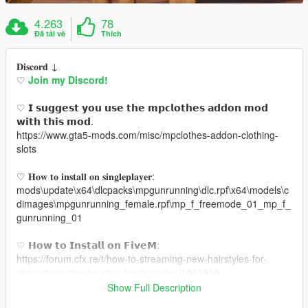
4.263
78
Đã tải về
Thích
𝐃𝐢𝐬𝐜𝐨𝐫𝐝 ↓
♡
Join my Discord!
♡ 𝗜 𝘀𝘂𝗴𝗴𝗲𝘀𝘁 𝘆𝗼𝘂 𝘂𝘀𝗲 𝘁𝗵𝗲 𝗺𝗽𝗰𝗹𝗼𝘁𝗵𝗲𝘀 𝗮𝗱𝗱𝗼𝗻 𝗺𝗼𝗱
𝘄𝗶𝘁𝗵 𝘁𝗵𝗶𝘀 𝗺𝗼𝗱.
https://www.gta5-mods.com/misc/mpclothes-addon-clothing-
slots
♡ 𝐇𝐨𝐰 𝐭𝐨 𝐢𝐧𝐬𝐭𝐚𝐥𝐥 𝐨𝐧 𝐬𝐢𝐧𝐠𝐥𝐞𝐩𝐥𝐚𝐲𝐞𝐫:
mods\update\x64\dlcpacks\mpgunrunning\dlc.rpf\x64\models\c
dimages\mpgunrunning_female.rpf\mp_f_freemode_01_mp_f_
gunrunning_01
♡ 𝗛𝗼𝘄 𝘁𝗼 𝗜𝗻𝘀𝘁𝗮𝗹𝗹 𝗼𝗻 𝗙𝗶𝘃𝗲𝗠:
https://forum.cfx.re/t/how-to-streaming-new-hairstyles-for-
characters-step-by-step-for-dummies/1048980
Show Full Description
♡ 𝗟𝗶𝗻𝗸 𝘁𝗼 𝗺𝗼𝗱𝗲𝗹: