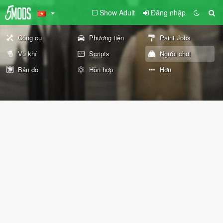
Show Adult
Đăng nhập
Công cụ
Phương tiện
Paint Jobs
Vũ khí
Scripts
Người chơi
Bản đồ
Hỗn hợp
Hơn