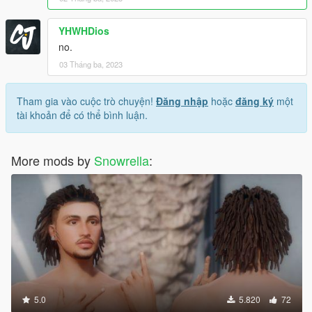
YHWHDios
no.
03 Tháng ba, 2023
Tham gia vào cuộc trò chuyện!
Đăng nhập
hoặc
đăng ký
một
tài khoản để có thể bình luận.
More mods by
Snowrella
:
5.0
5.820
72