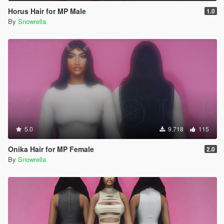
Horus Hair for MP Male
1.0
By
Snowrella
5.0
9.718
115
Onika Hair for MP Female
2.0
By
Snowrella