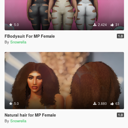
5.0
2.424
31
FBodysuit For MP Female
1.0
By
Snowrella
5.0
3.880
63
Natural hair for MP Female
1.0
By
Snowrella