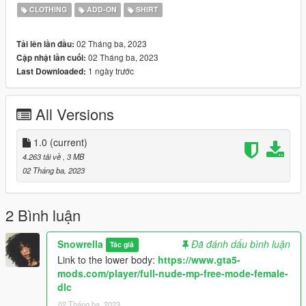
https://www.nitropanic.net/2021/05/miletah.html
CLOTHING
ADD-ON
SHIRT
02 Tháng ba, 2023
Tải lên lần đầu:
02 Tháng ba, 2023
Cập nhật lần cuối:
1 ngày trước
Last Downloaded:
All Versions
1.0
(current)
4.263 tải về
, 3 MB
02 Tháng ba, 2023
2 Bình luận
Snowrella
Đã đánh dấu bình luận
Tác giả
Link to the lower body:
https://www.gta5-
mods.com/player/full-nude-mp-free-mode-female-
dlc
02 Tháng ba, 2023