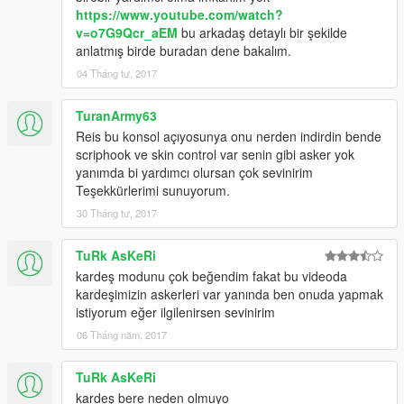
https://www.youtube.com/watch?
v=o7G9Qcr_aEM
bu arkadaş detaylı bir şekilde
anlatmış birde buradan dene bakalım.
04 Tháng tư, 2017
TuranArmy63
Reis bu konsol açıyosunya onu nerden indirdin bende
scriphook ve skin control var senin gibi asker yok
yanımda bi yardımcı olursan çok sevinirim
Teşekkürlerimi sunuyorum.
30 Tháng tư, 2017
TuRk AsKeRi
kardeş modunu çok beğendim fakat bu videoda
kardeşimizin askerleri var yanında ben onuda yapmak
istiyorum eğer ilgilenirsen sevinirim
06 Tháng năm, 2017
TuRk AsKeRi
kardeş bere neden olmuyo