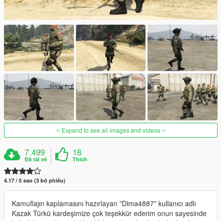
Expand to see all images and videos
7.499
18
Đã tải về
Thích
4.17 / 5 sao (3 bỏ phiếu)
Kamuflajın kaplamasını hazırlayan "Dima4887" kullanıcı adlı
Kazak Türkü kardeşimize çok teşekkür ederim onun sayesinde