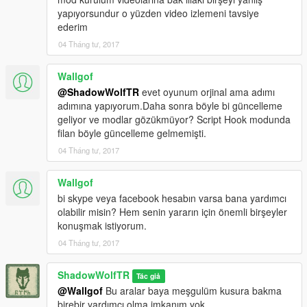
yapıyorsundur o yüzden video izlemeni tavsiye
ederim
04 Tháng tư, 2017
Wallgof
@ShadowWolfTR
evet oyunum orjinal ama adımı
adımına yapıyorum.Daha sonra böyle bi güncelleme
geliyor ve modlar gözükmüyor? Script Hook modunda
filan böyle güncelleme gelmemişti.
04 Tháng tư, 2017
Wallgof
bi skype veya facebook hesabın varsa bana yardımcı
olabilir misin? Hem senin yararın için önemli birşeyler
konuşmak istiyorum.
04 Tháng tư, 2017
ShadowWolfTR
Tác giả
@Wallgof
Bu aralar baya meşgulüm kusura bakma
birebir yardımcı olma imkanım yok