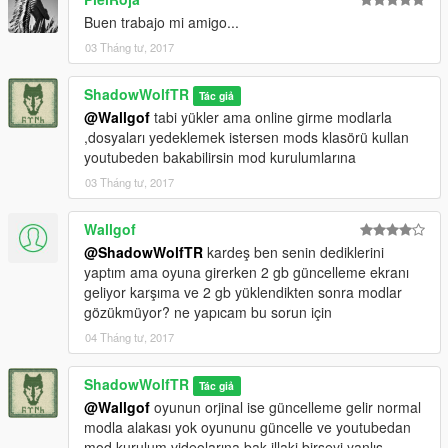
Buen trabajo mi amigo...
03 Tháng tư, 2017
ShadowWolfTR
Tác giả
@Wallgof
tabi yükler ama online girme modlarla
,dosyaları yedeklemek istersen mods klasörü kullan
youtubeden bakabilirsin mod kurulumlarına
03 Tháng tư, 2017
Wallgof
@ShadowWolfTR
kardeş ben senin dediklerini
yaptım ama oyuna girerken 2 gb güncelleme ekranı
geliyor karşıma ve 2 gb yüklendikten sonra modlar
gözükmüyor? ne yapıcam bu sorun için
04 Tháng tư, 2017
ShadowWolfTR
Tác giả
@Wallgof
oyunun orjinal ise güncelleme gelir normal
modla alakası yok oyununu güncelle ve youtubedan
mod kurulum videolarına bak illaki birşeyi yanlış