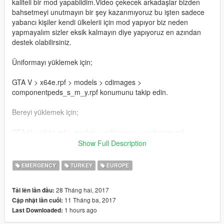
kaliteli bir mod yapabildim.Video çekecek arkadaşlar bizden
bahsetmeyi unutmayın bir şey kazanmıyoruz bu işten sadece
yabancı kişiler kendi ülkelerii için mod yapıyor biz neden
yapmayalım sizler eksik kalmayın diye yapıyoruz en azından
destek olabilirsiniz.
Üniformayı yüklemek için;
GTA V > x64e.rpf > models > cdimages >
componentpeds_s_m_y.rpf konumunu takip edin.
Bereyi yüklemek için;
GTA V > x64e.rpf > models > cdimages > pedprops.rpf
konumunu takip edin.
Show Full Description
Verdiğim dosyaları orijinal dosyalarla değiştirin.
EMERGENCY
TURKEY
EUROPE
Skin control programı kullanmanızı öneririm.Skin cotrol
28 Tháng hai, 2017
Tải lên lần đầu:
programını açıp hats kısmından bere ve kaskı giyebilirsiniz
11 Tháng ba, 2017
Cập nhật lần cuối:
ayrıca zırhın renginide tops kısmından değiştirebilirsiniz.
1 hours ago
Last Downloaded:
For load the uniform;