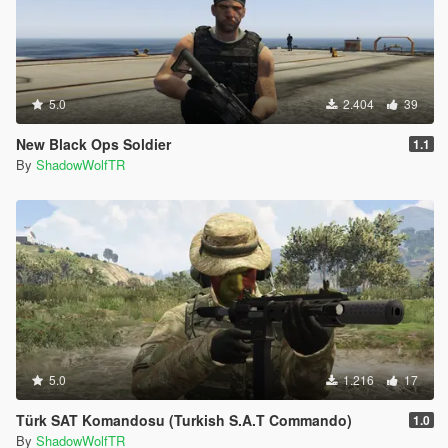
5.0
2.404
39
New Black Ops Soldier
1.1
By
ShadowWolfTR
5.0
1.216
17
Türk SAT Komandosu (Turkish S.A.T Commando)
1.0
By
ShadowWolfTR