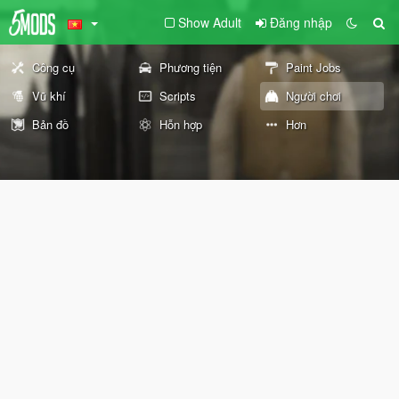
Show Adult
Đăng nhập
Công cụ
Phương tiện
Paint Jobs
Vũ khí
Scripts
Người chơi
Bản đồ
Hỗn hợp
Hơn