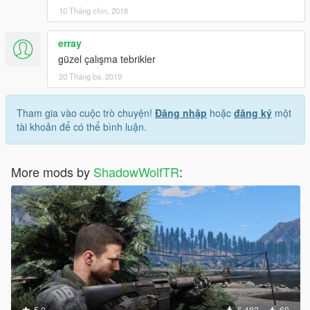
10 Tháng chín, 2018
erray
güzel çalışma tebrikler
20 Tháng ba, 2019
Tham gia vào cuộc trò chuyện!
Đăng nhập
hoặc
đăng ký
một
tài khoản để có thể bình luận.
More mods by
ShadowWolfTR
:
5.0
6.482
60