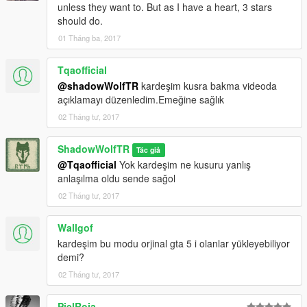
unless they want to. But as I have a heart, 3 stars
should do.
01 Tháng ba, 2017
Tqaofficial
@shadowWolfTR
kardeşim kusra bakma videoda
açıklamayı düzenledim.Emeğine sağlık
02 Tháng tư, 2017
ShadowWolfTR
Tác giả
@Tqaofficial
Yok kardeşim ne kusuru yanlış
anlaşılma oldu sende sağol
02 Tháng tư, 2017
Wallgof
kardeşim bu modu orjinal gta 5 i olanlar yükleyebiliyor
demi?
02 Tháng tư, 2017
PielRoja