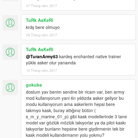
07 Tháng năm, 2017
TuRk AsKeRi
krdş bere olmuyo
09 Tháng năm, 2017
TuRk AsKeRi
@TuranArmy63
kardeş enchanted native trainer
yükle asker olur yanaında
10 Tháng năm, 2017
gokuba
dostum yav benim sendne bir ricam var, ben armıy
mod kullanıyorum yani 6n yıldızda asker geliyor bu
modu kullanıyorum ama askerlerin hepsi bere
takmıyo kask, buray attığınız bütün (
s_m_y_marine_01_p) gibi kask modellerinde 3 tane
model var gözlük mözlük takıyorlar ya da pilot kaskı
takıyorlar bunların hepsine bere giydirmenin tek bir
kask modeli kullandırmanın yolu yokmu?