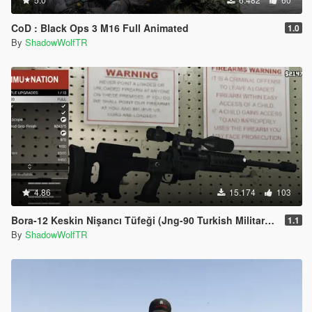
CoD : Black Ops 3 M16 Full Animated
1.0
By
ShadowWolfTR
4.86
15.174
103
Bora-12 Keskin Nişancı Tüfeği (Jng-90 Turkish Military Sniper Rifle)
1.1
By
ShadowWolfTR