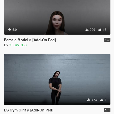
5.0
909
16
Female Model 5 [Add-On Ped]
1.0
By
YFuiiMODS
474
7
LS Gym Girl19 [Add-On Ped]
1.0