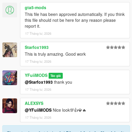
gta5-mods
This file has been approved automatically. If you think
this file should not be here for any reason please
report it.
17 Tháng tư, 2026
Starfox1993
This is truly amazing. Good work
17 Tháng tư, 2026
YFuiiMODS
Tác giả
@Starfox1993
thank you
17 Tháng tư, 2026
ALEXSYS
@YFuiiMODS
Nice look💯👍💎🔥
17 Tháng tư, 2026