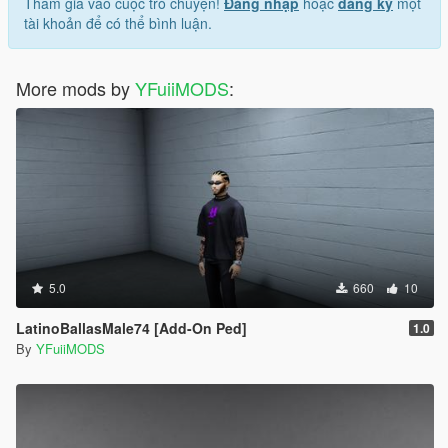
Tham gia vào cuộc trò chuyện!
Đăng nhập
hoặc
đăng ký
một
tài khoản để có thể bình luận.
More mods by
YFuiiMODS
:
5.0
660
10
LatinoBallasMale74 [Add-On Ped]
1.0
By
YFuiiMODS