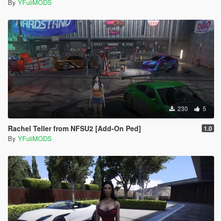
By
YFuiiMODS
230
5
Rachel Teller from NFSU2 [Add-On Ped]
1.0
By
YFuiiMODS