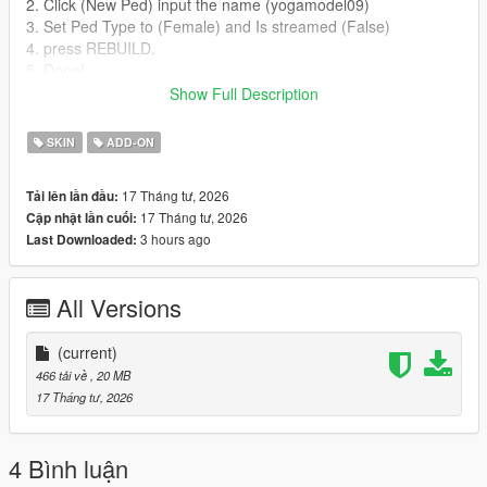
2. Click (New Ped) input the name (yogamodel09)
3. Set Ped Type to (Female) and Is streamed (False)
4. press REBUILD.
5. Done!
Show Full Description
Addon Ped Helpers:
SKIN
ADD-ON
Gameconfig for Limitless Vehicles:
https://www.gta5-mods.com/misc/gta-5-gameconfig-300-cars
17 Tháng tư, 2026
Tải lên lần đầu:
17 Tháng tư, 2026
Cập nhật lần cuối:
Heap Limit Adjuster (650 MB of heap!):
3 hours ago
Last Downloaded:
https://www.gta5-mods.com/tools/heap-limit-adjuster-600-mb-
of-heap
All Versions
Packfile Limit Adjuster:
https://www.gta5-mods.com/tools/packfile-limit-adjuster
(current)
Credits:
466 tải về
, 20 MB
17 Tháng tư, 2026
Model and textures are the property of Sims
4 Bình luận