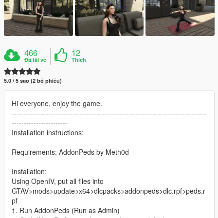
466
12
Đã tải về
Thích
5.0 / 5 sao (2 bỏ phiếu)
Hi everyone, enjoy the game.
--------------------------------------------------------------------------------
-----------------------
Installation instructions:
Requirements: AddonPeds by Meth0d
Installation:
Using OpenIV, put all files into
GTAV>mods>update>x64>dlcpacks>addonpeds>dlc.rpf>peds.r
pf
1. Run AddonPeds (Run as Admin)