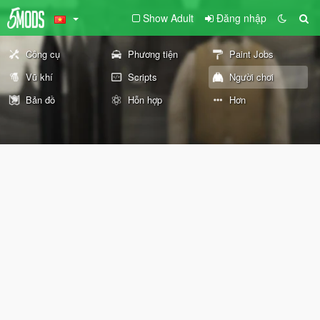
Show Adult
Đăng nhập
Công cụ
Phương tiện
Paint Jobs
Vũ khí
Scripts
Người chơi
Bản đồ
Hỗn hợp
Hơn