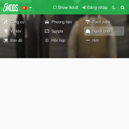
Show Adult
Đăng nhập
Công cụ
Phương tiện
Paint Jobs
Vũ khí
Scripts
Người chơi
Bản đồ
Hỗn hợp
Hơn