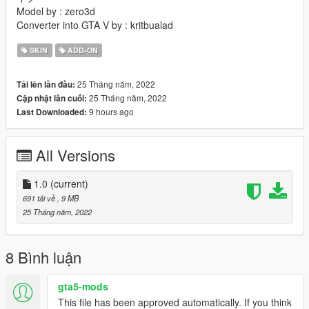
Model by : zero3d
Converter into GTA V by : kritbualad
SKIN
ADD-ON
25 Tháng năm, 2022
Tải lên lần đầu:
25 Tháng năm, 2022
Cập nhật lần cuối:
9 hours ago
Last Downloaded:
All Versions
1.0
(current)
691 tải về
, 9 MB
25 Tháng năm, 2022
8 Bình luận
gta5-mods
This file has been approved automatically. If you think