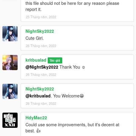
this file should not be here for any reason please
report it.
25 Tháng năm, 2022
NightSky2022
Cute Girl.
26 Tháng năm, 2022
kritbualad
Tác giả
@NightSky2022
Thank You ☺️
26 Tháng năm, 2022
NightSky2022
@kritbualad
. You Welcome😁
26 Tháng năm, 2022
HdyMac22
Could use some improvements, but it's decent at
best. 👍