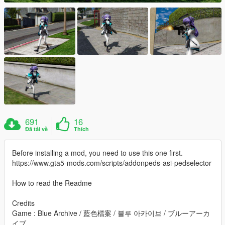
691
16
Đã tải về
Thích
Before installing a mod, you need to use this one first.
https://www.gta5-mods.com/scripts/addonpeds-asi-pedselector
How to read the Readme
Credits
Game : Blue Archive / 藍色檔案 / 블루 아카이브 / ブルーアーカ
イブ