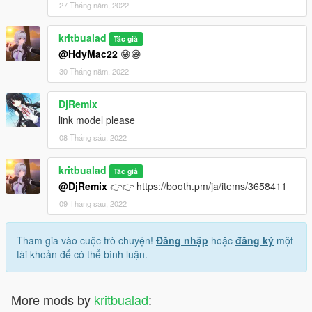
27 Tháng năm, 2022
kritbualad
Tác giả
@HdyMac22
😁😁
30 Tháng năm, 2022
DjRemix
link model please
08 Tháng sáu, 2022
kritbualad
Tác giả
@DjRemix
👉👉 https://booth.pm/ja/items/3658411
09 Tháng sáu, 2022
Tham gia vào cuộc trò chuyện!
Đăng nhập
hoặc
đăng ký
một
tài khoản để có thể bình luận.
More mods by
kritbualad
: