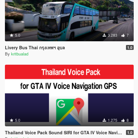
5.0
3.283
7
Livery Bus Thai กรุงเทพฯ อุบล
1.0
By
kritbualad
5.0
1.275
8
Thailand Voice Pack Sound SIRI for GTA IV Voice Navigation GPS
1.0