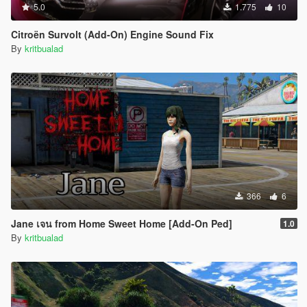
5.0
1.775
10
Citroën Survolt (Add-On) Engine Sound Fix
By
kritbualad
366
6
Jane เจน from Home Sweet Home [Add-On Ped]
1.0
By
kritbualad