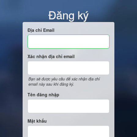
Đăng ký
Địa chỉ Email
Xác nhận địa chỉ email
Bạn sẽ được yêu cầu để xác nhận địa chỉ
email này sau khi đăng ký.
Tên đăng nhập
Mật khẩu