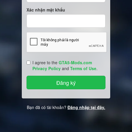
Xác nhận mật khẩu
I agree to the
GTA5-Mods.com
Privacy Policy
and
Terms of Use
.
Bạn đã có tài khoản?
Đăng nhập tại đây.