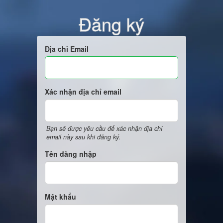
Đăng ký
Địa chỉ Email
Xác nhận địa chỉ email
Bạn sẽ được yêu cầu để xác nhận địa chỉ
email này sau khi đăng ký.
Tên đăng nhập
Mật khẩu