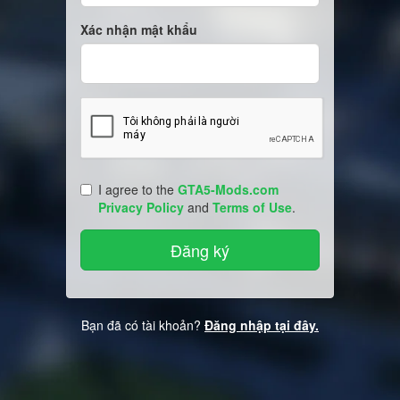
Xác nhận mật khẩu
I agree to the
GTA5-Mods.com
Privacy Policy
and
Terms of Use
.
Bạn đã có tài khoản?
Đăng nhập tại đây.