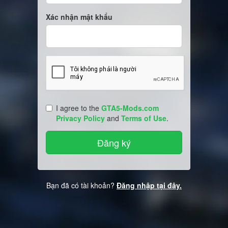
Xác nhận mật khẩu
I agree to the
GTA5-Mods.com
Privacy Policy
and
Terms of Use
.
Bạn đã có tài khoản?
Đăng nhập tại đây.