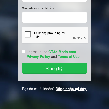
Xác nhận mật khẩu
I agree to the
GTA5-Mods.com
Privacy Policy
and
Terms of Use
.
Bạn đã có tài khoản?
Đăng nhập tại đây.