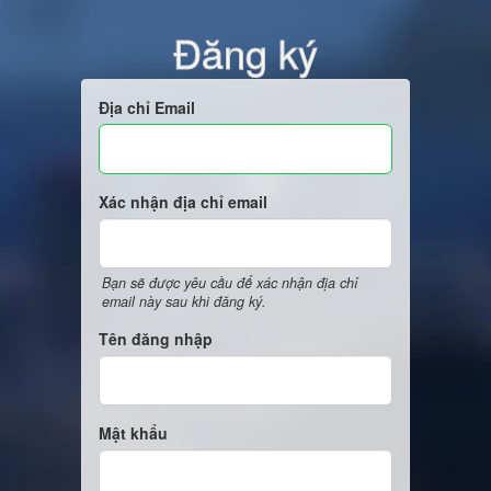
Đăng ký
Địa chỉ Email
Xác nhận địa chỉ email
Bạn sẽ được yêu cầu để xác nhận địa chỉ
email này sau khi đăng ký.
Tên đăng nhập
Mật khẩu