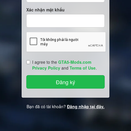
Xác nhận mật khẩu
I agree to the
GTA5-Mods.com
Privacy Policy
and
Terms of Use
.
Bạn đã có tài khoản?
Đăng nhập tại đây.