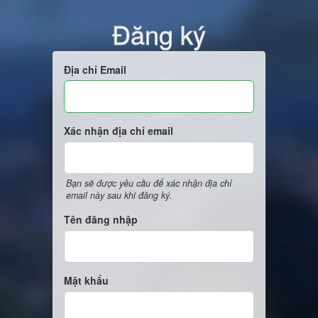
Đăng ký
Địa chỉ Email
Xác nhận địa chỉ email
Bạn sẽ được yêu cầu để xác nhận địa chỉ
email này sau khi đăng ký.
Tên đăng nhập
Mật khẩu