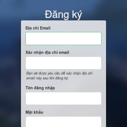
Đăng ký
Địa chỉ Email
Xác nhận địa chỉ email
Bạn sẽ được yêu cầu để xác nhận địa chỉ
email này sau khi đăng ký.
Tên đăng nhập
Mật khẩu