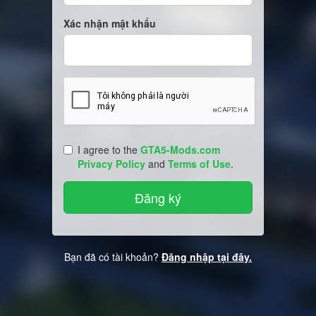
Xác nhận mật khẩu
I agree to the
GTA5-Mods.com
Privacy Policy
and
Terms of Use
.
Bạn đã có tài khoản?
Đăng nhập tại đây.