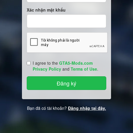
Xác nhận mật khẩu
I agree to the
GTA5-Mods.com
Privacy Policy
and
Terms of Use
.
Bạn đã có tài khoản?
Đăng nhập tại đây.