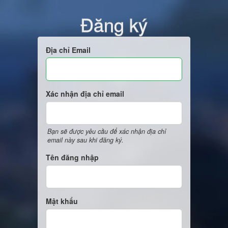
Đăng ký
Địa chỉ Email
Xác nhận địa chỉ email
Bạn sẽ được yêu cầu để xác nhận địa chỉ
email này sau khi đăng ký.
Tên đăng nhập
Mật khẩu