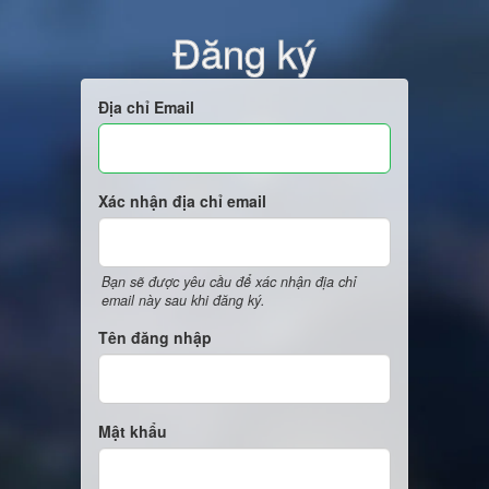
Đăng ký
Địa chỉ Email
Xác nhận địa chỉ email
Bạn sẽ được yêu cầu để xác nhận địa chỉ
email này sau khi đăng ký.
Tên đăng nhập
Mật khẩu