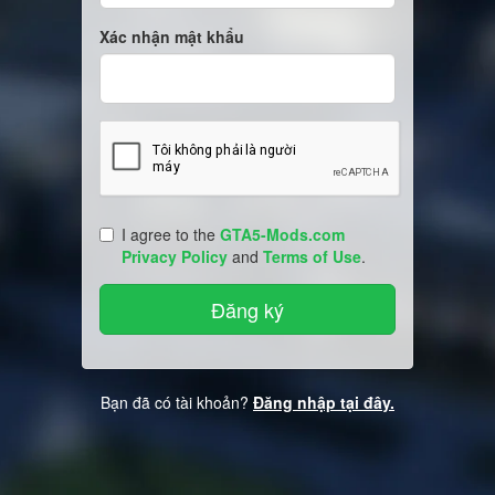
Xác nhận mật khẩu
I agree to the
GTA5-Mods.com
Privacy Policy
and
Terms of Use
.
Bạn đã có tài khoản?
Đăng nhập tại đây.