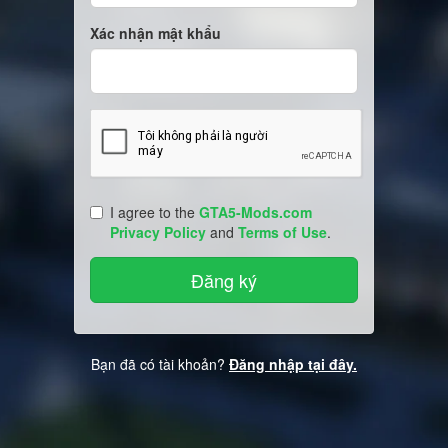
Xác nhận mật khẩu
I agree to the
GTA5-Mods.com
Privacy Policy
and
Terms of Use
.
Bạn đã có tài khoản?
Đăng nhập tại đây.