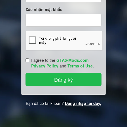
Xác nhận mật khẩu
I agree to the
GTA5-Mods.com
Privacy Policy
and
Terms of Use
.
Bạn đã có tài khoản?
Đăng nhập tại đây.