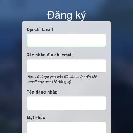
Đăng ký
Địa chỉ Email
Xác nhận địa chỉ email
Bạn sẽ được yêu cầu để xác nhận địa chỉ
email này sau khi đăng ký.
Tên đăng nhập
Mật khẩu