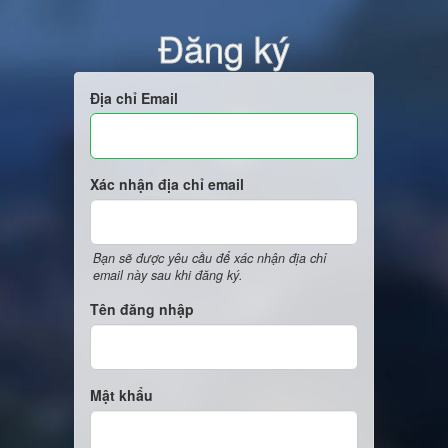
Đăng ký
Địa chỉ Email
Xác nhận địa chỉ email
Bạn sẽ được yêu cầu để xác nhận địa chỉ
email này sau khi đăng ký.
Tên đăng nhập
Mật khẩu