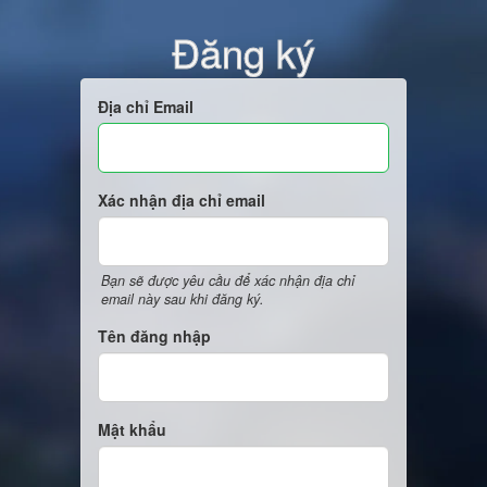
Đăng ký
Địa chỉ Email
Xác nhận địa chỉ email
Bạn sẽ được yêu cầu để xác nhận địa chỉ
email này sau khi đăng ký.
Tên đăng nhập
Mật khẩu