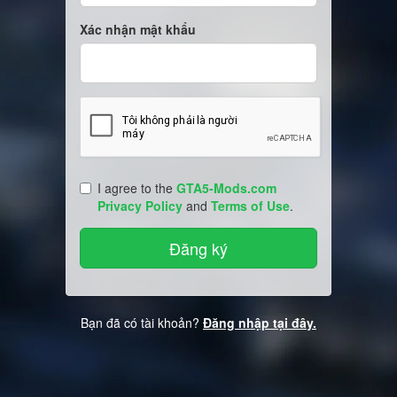
Xác nhận mật khẩu
I agree to the
GTA5-Mods.com
Privacy Policy
and
Terms of Use
.
Bạn đã có tài khoản?
Đăng nhập tại đây.