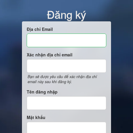
Đăng ký
Địa chỉ Email
Xác nhận địa chỉ email
Bạn sẽ được yêu cầu để xác nhận địa chỉ
email này sau khi đăng ký.
Tên đăng nhập
Mật khẩu