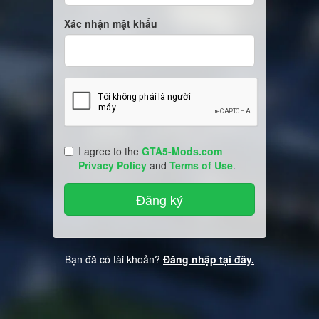
Xác nhận mật khẩu
I agree to the
GTA5-Mods.com
Privacy Policy
and
Terms of Use
.
Bạn đã có tài khoản?
Đăng nhập tại đây.