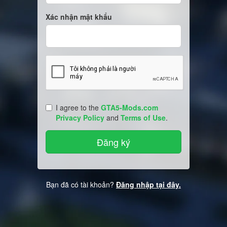
Xác nhận mật khẩu
I agree to the
GTA5-Mods.com
Privacy Policy
and
Terms of Use
.
Bạn đã có tài khoản?
Đăng nhập tại đây.