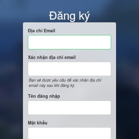
Đăng ký
Địa chỉ Email
Xác nhận địa chỉ email
Bạn sẽ được yêu cầu để xác nhận địa chỉ
email này sau khi đăng ký.
Tên đăng nhập
Mật khẩu